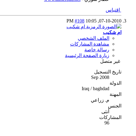
اقتباس
#108
10:05 PM
07-10-2010,
ام شكيب
الملف الشخصي
مشاهدة المشاركات
رسالة خاصة
زيارة الصفحة الرئيسية
غير متصل
تاريخ التسجيل
Sep 2008
الدولة
Iraq / baghdad
المهنة
م. زراعي
الجنس
أنثى
المشاركات
96