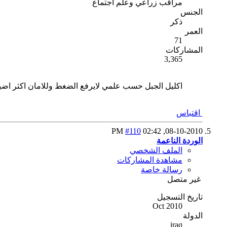
مراقب زراعي وعلم اجتماع
الجنس
ذكر
العمر
71
المشاركات
3,365
اكليل الجبل حسب علمي لايرفع الضغط وللامان اكثر اض
اقتباس
#110
02:42 PM
08-10-2010,
الوردة الناعمة
الملف الشخصي
مشاهدة المشاركات
رسالة خاصة
غير متصل
تاريخ التسجيل
Oct 2010
الدولة
iraq