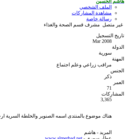
هاشم الحسين
الملف الشخصي
مشاهدة المشاركات
رسالة خاصة
غير متصل
مشرف قسم الصحة والغذاء
تاريخ التسجيل
Mar 2008
الدولة
سورية
المهنة
مراقب زراعي وعلم اجتماع
الجنس
ذكر
العمر
71
المشاركات
3,365
هناك موضوع بالمنتدى اسمه الصنوبر والخلطة السرية ار
المربد - هاشم
عطار سوري -
www.almerbad.net