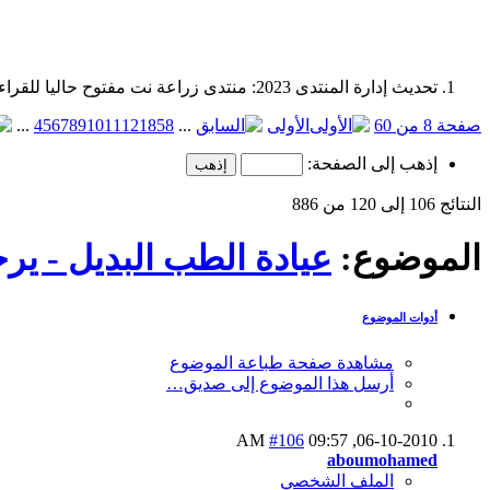
تحديث إدارة المنتدى 2023: منتدى زراعة نت مفتوح حاليا للقراءة فقط، ولا يقبل مشاركات جديدة. يمكنكم استخدام الشريط الظاهر أعلاه للبحث في كافة مواضيع المدوّنة والمنتدى.
صفحة 8 من 60
الأولى
...
58
18
12
11
10
9
8
7
6
5
4
...
إذهب إلى الصفحة:
النتائج 106 إلى 120 من 886
الموضوع:
عيادة الطب البديل - يرج
أدوات الموضوع
مشاهدة صفحة طباعة الموضوع
أرسل هذا الموضوع إلى صديق…
#106
09:57 AM
06-10-2010,
aboumohamed
الملف الشخصي