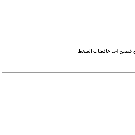
اج فيصبح احد خافضات الضغط