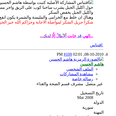
المشاركة الأصلية كتبت بواسطة هاشم الحسي
حول اكليل الجبل يشرب ساخنا كوب على الريق واخر مس
واكليل الجبل يخفض السكر
وهناك ان خلط مع الخزامى والمليسة والشمرة يكون انفع 
شكراً جزيل الشكر لمواصلة الاجابة وجزاكم الله خير الج
...إلهي
قد
خابت أ
لآ
م
ا
لُ
إلّا
لديك...
اقتباس
#109
02:01 PM
08-10-2010,
هاشم الحسين
الملف الشخصي
مشاهدة المشاركات
رسالة خاصة
غير متصل
مشرف قسم الصحة والغذاء
تاريخ التسجيل
Mar 2008
الدولة
سورية
المهنة