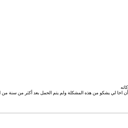
اته
و من هذه المشكلة ولم يتم الحمل بعد أكثر من سنة من الزواج. فهو الان يأخذ دواء