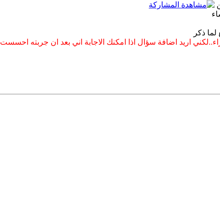
ن
اء
لما ذكر
زاء..لكني اريد اضافة سؤال اذا امكنك الاجابة اني بعد ان جربته احسس