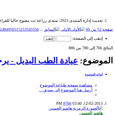
تحديث إدارة المنتدى 2023: منتدى زراعة نت مفتوح حاليا للقراءة فقط، ولا يقبل مشاركات جديدة. يمكنكم استخدام الشريط الظاهر أعلاه للبحث في كافة مواضيع المدوّنة والمنتدى.
صفحة 52 من 60
الأولى
...
56
55
54
53
52
51
50
49
48
2
إذهب إلى الصفحة:
النتائج 766 إلى 780 من 886
الموضوع:
عيادة الطب البديل - يرج
أدوات الموضوع
مشاهدة صفحة طباعة الموضوع
أرسل هذا الموضوع إلى صديق…
#766
03:40 PM
12-02-2013,
هاشم الحسين