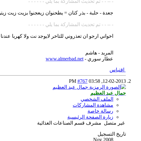
- -- - - تم تحديث المشاركة بما يلي - - - - - -
جعدة - حلبة - بذر كتان = يطحنوان زيعجنوا بزيت زيت زي
- -- - - تم تحديث المشاركة بما يلي - - - - - -
اخواني ارجو ان تعذروني للتاخر لايوجد نت ولا كهربا عندنا
المربد - هاشم
عطار سوري -
www.almerbad.net
اقتباس
#767
03:58 PM
12-02-2013,
جمال عبد العظيم
الملف الشخصي
مشاهدة المشاركات
رسالة خاصة
زيارة الصفحة الرئيسية
غير متصل
مشرف قسم الصناعات الغذائية
تاريخ التسجيل
Nov 2008