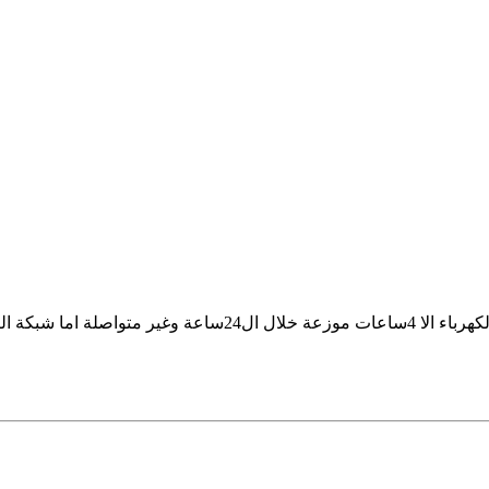
بارك الله بك استاذي جمال وفقك الله والله يااخي لانرى الكهرباء ا