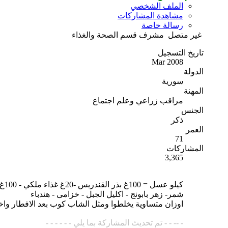
الملف الشخصي
مشاهدة المشاركات
رسالة خاصة
غير متصل
مشرف قسم الصحة والغذاء
تاريخ التسجيل
Mar 2008
الدولة
سورية
المهنة
مراقب زراعي وعلم اجتماع
الجنس
ذكر
العمر
71
المشاركات
3,365
كيلو عسل = 100غ بذر القندريس -20غ غذاء ملكي - 100غ بودرة العكبرة يخلطوا ويؤكل ملعقة طعام على الريق واخرى قبل العشاء
شمر- زهر بابونج - اكليل الجبل - خزامى - هندباء
اوزان متساوية يخلطوا ومثل الشاب كوب بعد الافطار وا
- -- - - تم تحديث المشاركة بما يلي - - - - - -