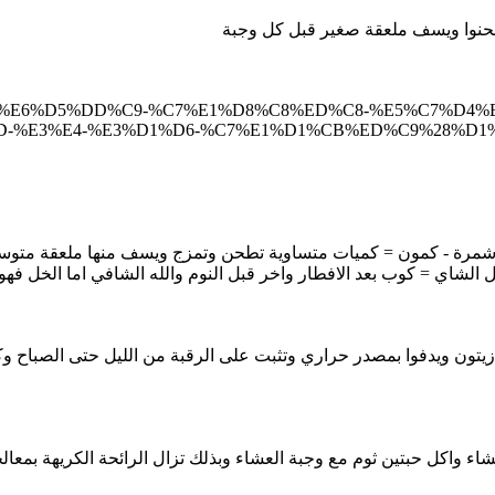
يطحنوا ويسف ملعقة صغير قبل كل وجبة
ad.php?554-%E6%D5%DD%C9-%C7%E1%D8%C8%ED%C8-%E5%C7
%E3%E4-%E3%D1%D6-%C7%E1%D1%CB%ED%C9%28%D1%
 - شمرة - كمون = كميات متساوية تطحن وتمزج ويسف منها ملعقة متو
الشاي = كوب بعد الافطار واخر قبل النوم والله الشافي اما الخل فهو
زيتون ويدفوا بمصدر حراري وتثبت على الرقبة من الليل حتى الصباح وك
اء واكل حبتين ثوم مع وجبة العشاء وبذلك تزال الرائحة الكريهة بمعالج