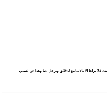
لا 4ساعات موزعة خلال ال24ساعة وغير متواصلة اما شبكة النت فلا نراها الا بالاسابيع لدقائق وترحل عنا وهذا هو السبب