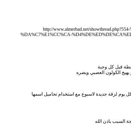
http://www.almerbad.net/showthre
%DA%C7%E1%CC%CA-%D4%DE%ED%DE%CA%ED-
سطة قبل كل وجبة
 يهيج الكولون العصبي ويضره
ل يوم لزقة جديدة لاسبوع مع استخدام تحاميل اسمها
ة السبب باذن الله