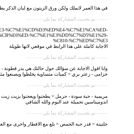
في هذا العمر لانملك ولكن ورق الزيتون مع لبان الذكر 
- -- - - تم تحديث المشاركة بما يلي - - - - - -
%D4%E3-%C7%E1%CD%D3%ED%E4-%C7%E1%CA%ED-
CB%E6%ED-%C7%E1%E3%DD%C7%D5%E1%29-
%C810-%C7%ED%C7%E3
الاجابة كاملة على هذا الرابط في موقعي لانها طويلة
- -- - - تم تحديث المشاركة بما يلي - - - - - -
وانا اقول الاجابة عن سؤالك حول حالتك هي بذر قطونة
خزامى - زعتر بري = كميات متساوية يخلطوا ويصنعوا مثل 
- -- - - تم تحديث المشاركة بما يلي - - - - - -
مريمية - حبة سودة - حرمل = يطحنوا ويعجنوا بزيت زيت 
اندوميتاسين تحميلة عند النوم والله الشافي
- -- - - تم تحديث المشاركة بما يلي - - - - - -
حلتيتة = قدر حبة الحمص = بلع مع الافطار واخرى مع العش