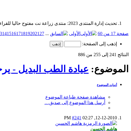
تحديث إدارة المنتدى 2023: منتدى زراعة نت مفتوح حاليا للقراءة فقط، ولا يقبل مشاركات جديدة. يمكنكم استخدام الشريط الظاهر أعلاه للبحث في كافة مواضيع المدوّنة والمنتدى.
صفحة 17 من 60
الأولى
...
27
21
20
19
18
17
16
15
14
3
إذهب إلى الصفحة:
النتائج 241 إلى 255 من 886
الموضوع:
عيادة الطب البديل - يرج
أدوات الموضوع
مشاهدة صفحة طباعة الموضوع
أرسل هذا الموضوع إلى صديق…
#241
02:27 PM
12-12-2010,
هاشم الحسين