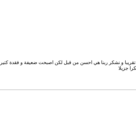
 اختي اصيبت بمكروب في المعدة من 4 شهور تقريبا و نشكر ربنا هي احسن من قبل لكن اصبحت ضع
را جزيلا