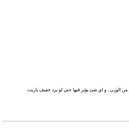
يفة و فقدة كتير من الوزن , و اي شئ يؤثر فيها حتي لو برد خفيف ياريت