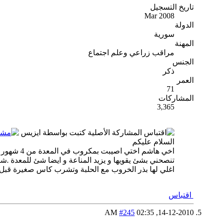
تاريخ التسجيل
Mar 2008
الدولة
سورية
المهنة
مراقب زراعي وعلم اجتماع
الجنس
ذكر
العمر
71
المشاركات
3,365
المشاركة الأصلية كتبت بواسطة ايزيس
السلام عليكم
اخي هاشم
تنصحني بشئ يقويها و يزيد المناعة و ايضا شئ للمعدة .شك
اغلي لها بذر الخروب مع الحلبة وتشرب كاس صغيرة قبل
اقتباس
#245
02:35 AM
14-12-2010,