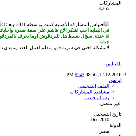
المشاركات
3,365
المشاركة الأصلية كتبت بواسطة Dody 2011
فى البدايه احب اشكر الاخ هاشم على سعة صدره واجاباته ا
انا عندى سؤال بسيط هل للبردقوش اوما يعرف بالمردقوش
جناته
لامشكلة اختي في شربه فهو منظم لعمل الغدد ومهدىء لل
اقتباس
#243
08:56 PM
12-12-2010,
ايزيس
الملف الشخصي
مشاهدة المشاركات
رسالة خاصة
غير متصل
تاريخ التسجيل
Dec 2010
الدولة
مصر