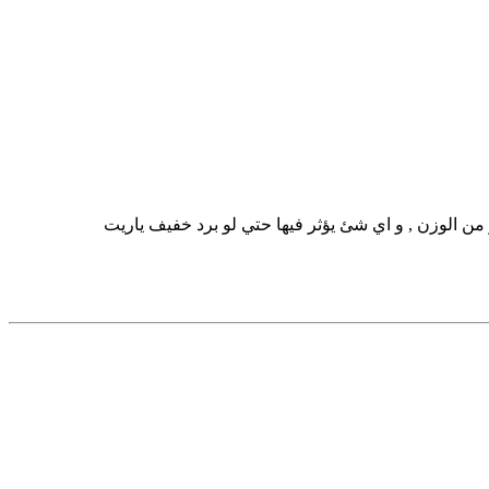
يفة و فقدة كتير من الوزن , و اي شئ يؤثر فيها حتي لو برد خفيف ياريت