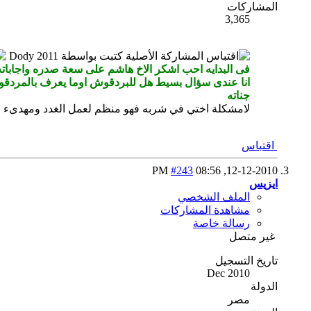
المشاركات
3,365
المشاركة الأصلية كتبت بواسطة Dody 2011
فى البدايه احب اشكر الاخ هاشم على سعة صدره واجاباته ا
انا عندى سؤال بسيط هل للبردقوش اوما يعرف بالمردقوش
جناته
لامشكلة اختي في شربه فهو منظم لعمل الغدد ومهدىء لل
اقتباس
#243
08:56 PM
12-12-2010,
ايزيس
الملف الشخصي
مشاهدة المشاركات
رسالة خاصة
غير متصل
تاريخ التسجيل
Dec 2010
الدولة
مصر