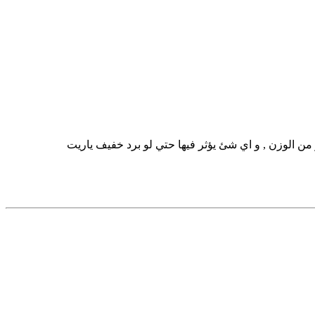
يفة و فقدة كتير من الوزن , و اي شئ يؤثر فيها حتي لو برد خفيف ياريت