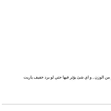
يفة و فقدة كتير من الوزن , و اي شئ يؤثر فيها حتي لو برد خفيف ياريت