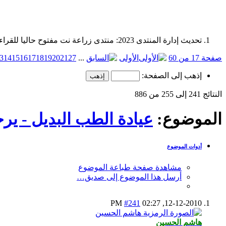
تحديث إدارة المنتدى 2023: منتدى زراعة نت مفتوح حاليا للقراءة فقط، ولا يقبل مشاركات جديدة. يمكنكم استخدام الشريط الظاهر أعلاه للبحث في كافة مواضيع المدوّنة والمنتدى.
صفحة 17 من 60
الأولى
...
27
21
20
19
18
17
16
15
14
3
إذهب إلى الصفحة:
النتائج 241 إلى 255 من 886
الموضوع:
عيادة الطب البديل - يرج
أدوات الموضوع
مشاهدة صفحة طباعة الموضوع
أرسل هذا الموضوع إلى صديق…
#241
02:27 PM
12-12-2010,
هاشم الحسين