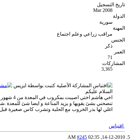
تاريخ التسجيل
Mar 2008
الدولة
سورية
المهنة
مراقب زراعي وعلم اجتماع
الجنس
ذكر
العمر
71
المشاركات
3,365
المشاركة الأصلية كتبت بواسطة ايزيس
السلام عليكم
اخي هاشم
تنصحني بشئ يقويها و يزيد المناعة و ايضا شئ للمعدة .شك
اغلي لها بذر الخروب مع الحلبة وتشرب كاس صغيرة قبل
اقتباس
#245
02:35 AM
14-12-2010,