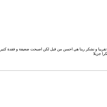
 اختي اصيبت بمكروب في المعدة من 4 شهور تقريبا و نشكر ربنا هي احسن من قبل لكن اصبحت ضع
را جزيلا