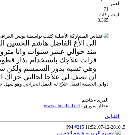
العمر
71
المشاركات
3,365
المشاركة الأصلية كتبت بواسطة يونس العراق
منذ حوالي عشر سنوات وانا متزوج
قرات علاجك باستخدام بذار قطونة 
وهي تشبه بذور السمسم ولكن سودا
ان تصف لي علاجا لحالتي جزاك ال
دوالي الخصية افضل علاج له العمل الجراحي وهو سهل جد
المربد - هاشم
عطار سوري -
www.almerbad.net
اقتباس
#215
11:52 PM
07-12-2010,