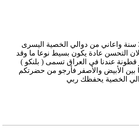
الى الأخ الفاضل هاشم الحسين السلام عليكم اود ان اطرح مشكلتي انا عمري 37 سنة واعاني من دوالي الخصية اليسرى
ان التحسن عادة يكون بسيط نوعا ما وقد
قطونة عندنا في العراق تسمى ( بلنكو )
 بين الأبيض والأصفر فأرجو من حضرتكم
والي الخصية يحفظك ربي