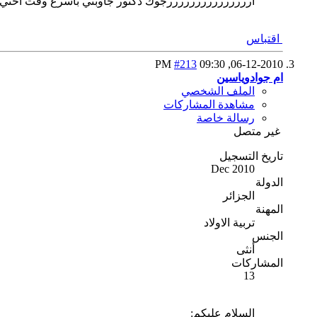
ارررررررررررررررجوك دكتور جاوبني باسرع وقت اختي 
اقتباس
#213
09:30 PM
06-12-2010,
ام جوادوياسين
الملف الشخصي
مشاهدة المشاركات
رسالة خاصة
غير متصل
تاريخ التسجيل
Dec 2010
الدولة
الجزائر
المهنة
تربية الاولاد
الجنس
أنثى
المشاركات
13
السلام عليكم: