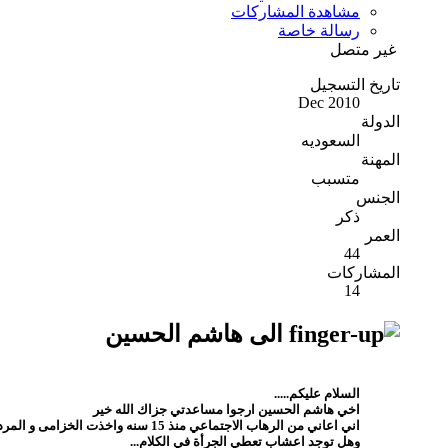
مشاهدة المشاركات
رسالة خاصة
غير متصل
تاريخ التسجيل
Dec 2010
الدولة
السعوديه
المهنة
متسبب
الجنس
ذكر
العمر
44
المشاركات
14
الى هاشم الحسين
السلام عليكم.....
اخي هاشم الحسين ارجوا مساعدتي جزاك الله خير
اني اعاني من الرهاب الاجتماعي منذ 15 سنه واخذت الخزامى و المردقوش شربا بعد الاكل ولمدة شهر ولم تتحسن حالتي....
وهل توجد اعشاب تعطي الجرأة في الكلام...