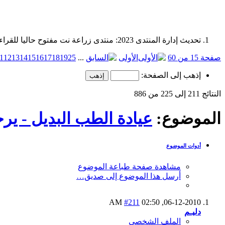
تحديث إدارة المنتدى 2023: منتدى زراعة نت مفتوح حاليا للقراءة فقط، ولا يقبل مشاركات جديدة. يمكنكم استخدام الشريط الظاهر أعلاه للبحث في كافة مواضيع المدوّنة والمنتدى.
صفحة 15 من 60
الأولى
...
25
19
18
17
16
15
14
13
12
1
إذهب إلى الصفحة:
النتائج 211 إلى 225 من 886
الموضوع:
عيادة الطب البديل - يرج
أدوات الموضوع
مشاهدة صفحة طباعة الموضوع
أرسل هذا الموضوع إلى صديق…
#211
02:50 AM
06-12-2010,
دليـم
الملف الشخصي