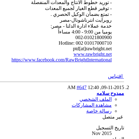
- توريد خطوط الانتاج والمعدات المنفصلة
- توفير قطع الغيار لجميع المعدات
- تمتع بضمان الوكيل الحصري .
روبرايت انترناشونال-مصر
خدمة عملاء ادارة الدلتا - مصر:
يوميا من 9:00 - 4:00 مساءاً
002-01021800900
Hotline: 002 01017000710
ptd[at]rawbright.net
www.rawbright.net
https://www.facebook.com/RawBrightInternational
اقتباس
#647
12:40 AM
09-11-2015,
ممدوح سلامه
الملف الشخصي
مشاهدة المشاركات
رسالة خاصة
غير متصل
تاريخ التسجيل
Nov 2015