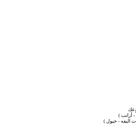
وعك
 أرانب )
 اليفه - خيول )