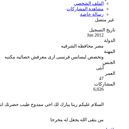
الملف الشخصي
مشاهدة المشاركات
رسالة خاصة
غير متصل
تاريخ التسجيل
Jun 2012
الدولة
مصر محافظه الشرقيه
المهنة
وتخصص ليسانس فرنسى ازى معرفش خصائيه مكتبه
الجنس
أنثى
العمر
47
المشاركات
6,026
السلام عليكم ربنا يبارك لك اخى ممدوح طيب حضرتك انتظر
من يتقى الله يجعل له مخرجا