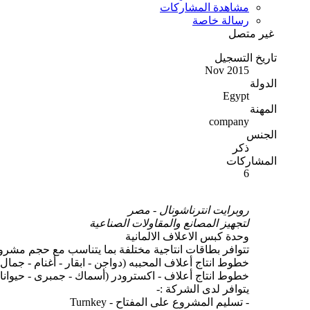
مشاهدة المشاركات
رسالة خاصة
غير متصل
تاريخ التسجيل
Nov 2015
الدولة
Egypt
المهنة
company
الجنس
ذكر
المشاركات
6
روبرايت انترناشونال - مصر
لتجهيز المصانع والمقاولات الصناعية
وحدة كبس الاعلاف الالمانية
تتوافر بطاقات انتاجية مختلفة بما يتناسب مع حجم مشر
خطوط انتاج أعلاف المحببه (دواجن - ابقار - أغنام - جمال -
خطوط انتاج أعلاف - اكسترودر (أسماك - جمبرى - حيوانات
يتوافر لدى الشركة :-
- تسليم المشروع على المفتاح - Turnkey