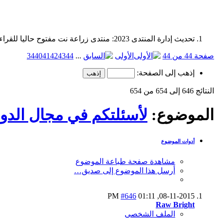
تحديث إدارة المنتدى 2023: منتدى زراعة نت مفتوح حاليا للقراءة فقط، ولا يقبل مشاركات جديدة. يمكنكم استخدام الشريط الظاهر أعلاه للبحث في كافة مواضيع المدوّنة والمنتدى.
صفحة 44 من 44
الأولى
...
44
43
42
41
40
34
إذهب إلى الصفحة:
النتائج 646 إلى 654 من 654
الموضوع:
لأسئلتكم في مجال الدوا
أدوات الموضوع
مشاهدة صفحة طباعة الموضوع
أرسل هذا الموضوع إلى صديق…
#646
01:11 PM
08-11-2015,
Raw Bright
الملف الشخصي