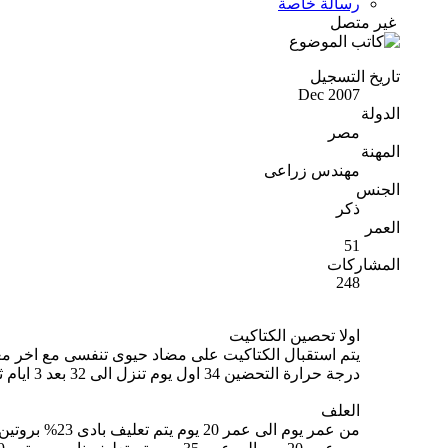
رسالة خاصة
غير متصل
تاريخ التسجيل
Dec 2007
الدولة
مصر
المهنة
مهندس زراعى
الجنس
ذكر
العمر
51
المشاركات
248
اولا تحصين الكتاكيت
يتم استقبال الكتاكيت على مضاد حيوى تنفسى مع اخر م
درجة حرارة التحضين 34 اول يوم تنزل الى 32 بعد 3 ايام ثم تنزل كل اسبوع بمعدل 1 الى 2 درجة مئوية
العلف
من عمر يوم الى عمر 20 يوم يتم تعليف بادى 23% بروتين او 21 % بروتين