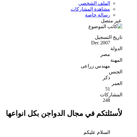
الملف الشخصي
مشاهدة المشاركات
رسالة خاصة
غير متصل
تاريخ التسجيل
Dec 2007
الدولة
مصر
المهنة
مهندس زراعى
الجنس
ذكر
العمر
51
المشاركات
248
لأسئلتكم في مجال الدواجن بكل انواعها
السلام عليكم