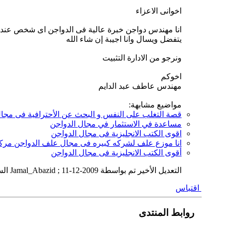
اخوانى الاعزاء
انا مهندس دواجن خبرة عالية فى الدواجن اى شخص عند
يتفضل ويسال وانا اجيبة إن شاء الله
ونرجو من الادارة التثبيت
اخوكم
مهندس عاطف عبد الدايم
مواضيع مشابهة:
قصة التغلب على النفس و البحث عن الأحترافية فى مجال
مساعدة في الاستثمار في مجال الدواجن
اقوى الكتب الانجليزية فى مجال الدواجن
انا موزع علف لشركه كبيره فى مجال علف الدواجن مرك
أقوى الكتب الانجليزية فى مجال الدواجن
التعديل الأخير تم بواسطة Jamal_Abazid ; 11-12-2009 الساعة
اقتباس
روابط المنتدى