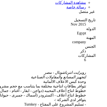
مشاهدة المشاركات
رسالة خاصة
غير متصل
تاريخ التسجيل
Nov 2015
الدولة
Egypt
المهنة
company
الجنس
ذكر
المشاركات
6
روبرايت انترناشونال - مصر
لتجهيز المصانع والمقاولات الصناعية
وحدة كبس الاعلاف الالمانية
تتوافر بطاقات انتاجية مختلفة بما يتناسب مع حجم مشر
خطوط انتاج أعلاف المحببه (دواجن - ابقار - أغنام - جمال -
خطوط انتاج أعلاف - اكسترودر (أسماك - جمبرى - حيوانات
يتوافر لدى الشركة :-
- تسليم المشروع على المفتاح - Turnkey