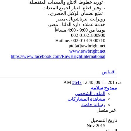
- توريد خطوط الانتاج والمعدات المنفصلة
- توفير قطع الغيار لجميع المعدات
- تمتع بضمان الوكيل الحصري .
روبرايت انترناشونال-مصر
خدمة عملاء ادارة الدلتا - مصر:
يوميا من 9:00 - 4:00 مساءاً
002-01021800900
Hotline: 002 01017000710
ptd[at]rawbright.net
www.rawbright.net
https://www.facebook.com/RawBrightInternational
اقتباس
#647
12:40 AM
09-11-2015,
ممدوح سلامه
الملف الشخصي
مشاهدة المشاركات
رسالة خاصة
غير متصل
تاريخ التسجيل
Nov 2015