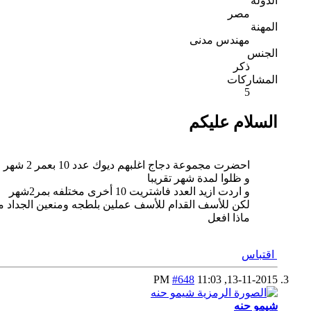
الدولة
مصر
المهنة
مهندس مدنى
الجنس
ذكر
المشاركات
5
السلام عليكم
احضرت مجموعة دجاج اغلبهم ديوك عدد 10 بعمر 2 شهر او ثلاثه
و ظلوا لمدة شهر تقريبا
و اردت ازيد العدد فاشتريت 10 أخرى مختلفه بمر2شهر
لكن للأسف القدام للأسف عملين بلطجه ومنعين الجداد من
ماذا افعل
اقتباس
#648
11:03 PM
13-11-2015,
شيمو حنه