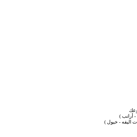
وعك
 أرانب )
 اليفه - خيول )