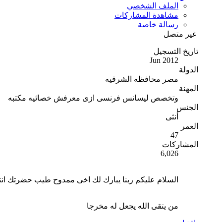
الملف الشخصي
مشاهدة المشاركات
رسالة خاصة
غير متصل
تاريخ التسجيل
Jun 2012
الدولة
مصر محافظه الشرقيه
المهنة
وتخصص ليسانس فرنسى ازى معرفش خصائيه مكتبه
الجنس
أنثى
العمر
47
المشاركات
6,026
السلام عليكم ربنا يبارك لك اخى ممدوح طيب حضرتك انتظر
من يتقى الله يجعل له مخرجا