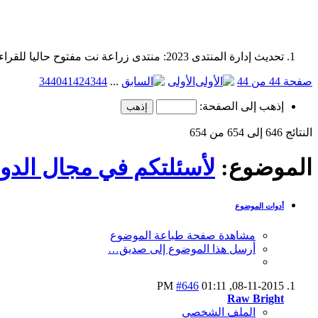
تحديث إدارة المنتدى 2023: منتدى زراعة نت مفتوح حاليا للقراءة فقط، ولا يقبل مشاركات جديدة. يمكنكم استخدام الشريط الظاهر أعلاه للبحث في كافة مواضيع المدوّنة والمنتدى.
صفحة 44 من 44
الأولى
...
44
43
42
41
40
34
إذهب إلى الصفحة:
النتائج 646 إلى 654 من 654
الموضوع:
لأسئلتكم في مجال الدوا
أدوات الموضوع
مشاهدة صفحة طباعة الموضوع
أرسل هذا الموضوع إلى صديق…
#646
01:11 PM
08-11-2015,
Raw Bright
الملف الشخصي