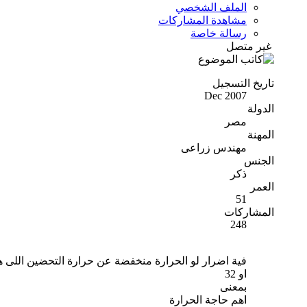
الملف الشخصي
مشاهدة المشاركات
رسالة خاصة
غير متصل
تاريخ التسجيل
Dec 2007
الدولة
مصر
المهنة
مهندس زراعى
الجنس
ذكر
العمر
51
المشاركات
248
فية اضرار لو الحرارة منخفضة عن حرارة التحضين اللى هو 
او 32
بمعنى
اهم حاجة الحرارة