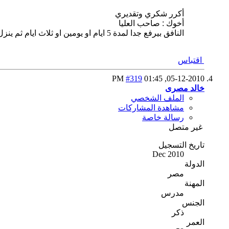
أكرر شكري وتقديري
أخوك : صاحب العليا
النافق بيرفع جدا لمدة 5 ايام او يومين او ثلاث ايام ثم ينزل تدريجى بس نزولة دا حسب المعاملات اللى انت هتنزلها
اقتباس
#319
01:45 PM
05-12-2010,
خالد مصرى
الملف الشخصي
مشاهدة المشاركات
رسالة خاصة
غير متصل
تاريخ التسجيل
Dec 2010
الدولة
مصر
المهنة
مدرس
الجنس
ذكر
العمر