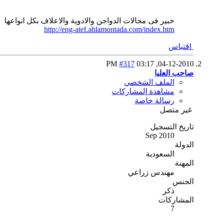
خبير فى مجالات الدواجن والادوية والاعلاف بكل انواعها
http://eng-atef.ahlamontada.com/index.htm
اقتباس
#317
03:17 PM
04-12-2010,
صاحب العليا
الملف الشخصي
مشاهدة المشاركات
رسالة خاصة
غير متصل
تاريخ التسجيل
Sep 2010
الدولة
السعودية
المهنة
مهندس زراعي
الجنس
ذكر
المشاركات
7