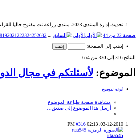
تحديث إدارة المنتدى 2023: منتدى زراعة نت مفتوح حاليا للقراءة فقط، ولا يقبل مشاركات جديدة. يمكنكم استخدام الشريط الظاهر أعلاه للبحث في كافة مواضيع المدوّنة والمنتدى.
صفحة 22 من 44
الأولى
...
32
26
25
24
23
22
21
20
19
8
إذهب إلى الصفحة:
النتائج 316 إلى 330 من 654
الموضوع:
لأسئلتكم في مجال الدوا
أدوات الموضوع
مشاهدة صفحة طباعة الموضوع
أرسل هذا الموضوع إلى صديق…
#316
02:13 PM
03-12-2010,
rtaa545