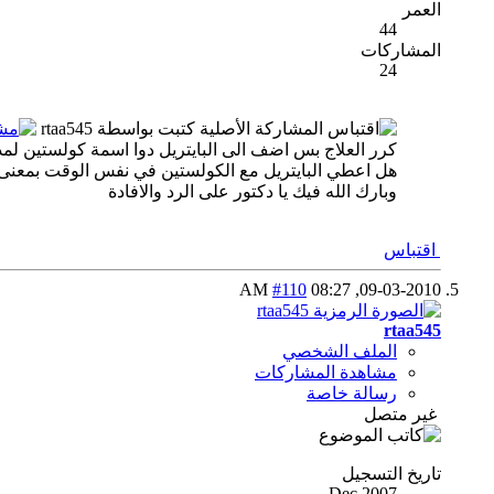
العمر
44
المشاركات
24
المشاركة الأصلية كتبت بواسطة rtaa545
كرر العلاج بس اضف الى البايتريل دوا اسمة كولستين لمدة 5 ايام بس حافظ على درجة حرارة لا تقل عن 32 
هل اعطي البايتريل مع الكولستين في نفس الوقت بمعنى
وبارك الله فيك يا دكتور على الرد والافادة
اقتباس
#110
08:27 AM
09-03-2010,
rtaa545
الملف الشخصي
مشاهدة المشاركات
رسالة خاصة
غير متصل
تاريخ التسجيل
Dec 2007