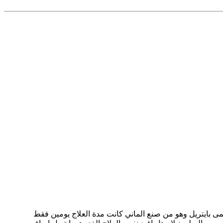
 في النفوق فاعطيتها دواء يسمى بايتريل وهو من صنع الماني كانت مدة العلاج يومين فقط