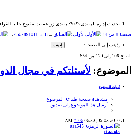
تحديث إدارة المنتدى 2023: منتدى زراعة نت مفتوح حاليا للقراءة فقط، ولا يقبل مشاركات جديدة. يمكنكم استخدام الشريط الظاهر أعلاه للبحث في كافة مواضيع المدوّنة والمنتدى.
صفحة 8 من 44
الأولى
...
18
12
11
10
9
8
7
6
5
4
...
إذهب إلى الصفحة:
النتائج 106 إلى 120 من 654
الموضوع:
لأسئلتكم في مجال الدوا
أدوات الموضوع
مشاهدة صفحة طباعة الموضوع
أرسل هذا الموضوع إلى صديق…
#106
06:32 AM
05-03-2010,
rtaa545