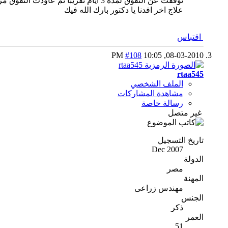
توقفت عن النفوق لمدة 3 ايام تقريبا 
علاج اخر افدنا يا دكتور بارك الله فيك
اقتباس
#108
10:05 PM
08-03-2010,
rtaa545
الملف الشخصي
مشاهدة المشاركات
رسالة خاصة
غير متصل
تاريخ التسجيل
Dec 2007
الدولة
مصر
المهنة
مهندس زراعى
الجنس
ذكر
العمر
51