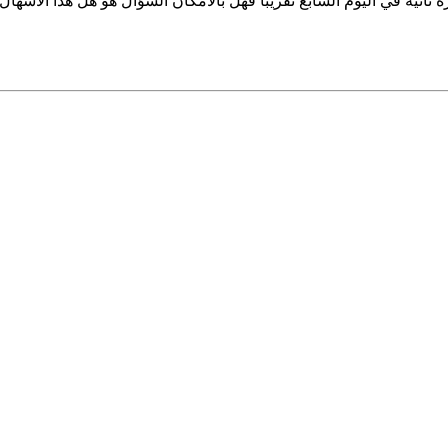
ثم عاودت النفوق مرة ثانية في اليوم السابع تقريبا فهل بالامكان السؤال هو هل هذا