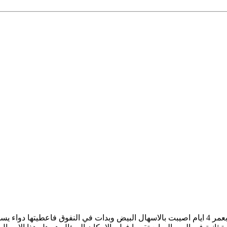
السلام عليكم لدي استفسار عن الاسهال الابيض كتاكيت بعمر 4 ايام اصيبت بالاسهال البيض وبدات