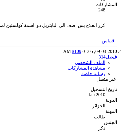
المشاركات
248
كرر العلاج بس اضف الى البايتريل دوا اسمة كولستين لمدة 5 ايام بس حافظ على درجة حرارة لا تقل عن 32 
اقتباس
#109
01:05 AM
09-03-2010,
فيصل314
الملف الشخصي
مشاهدة المشاركات
رسالة خاصة
غير متصل
تاريخ التسجيل
Jan 2010
الدولة
الجزائر
المهنة
طالب
الجنس
ذكر