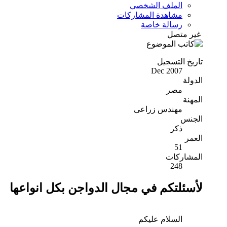
الملف الشخصي
مشاهدة المشاركات
رسالة خاصة
غير متصل
تاريخ التسجيل
Dec 2007
الدولة
مصر
المهنة
مهندس زراعى
الجنس
ذكر
العمر
51
المشاركات
248
لأسئلتكم في مجال الدواجن بكل انواعها
السلام عليكم