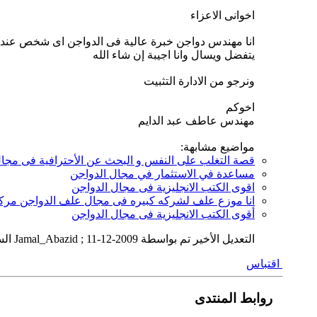
اخوانى الاعزاء
انا مهندس دواجن خبرة عالية فى الدواجن اى شخص عند
يتفضل ويسال وانا اجيبة إن شاء الله
ونرجو من الادارة التثبيت
اخوكم
مهندس عاطف عبد الدايم
مواضيع مشابهة:
قصة التغلب على النفس و البحث عن الأحترافية فى مجال
مساعدة في الاستثمار في مجال الدواجن
اقوى الكتب الانجليزية فى مجال الدواجن
انا موزع علف لشركه كبيره فى مجال علف الدواجن مرك
أقوى الكتب الانجليزية فى مجال الدواجن
التعديل الأخير تم بواسطة Jamal_Abazid ; 11-12-2009 الساعة
اقتباس
روابط المنتدى