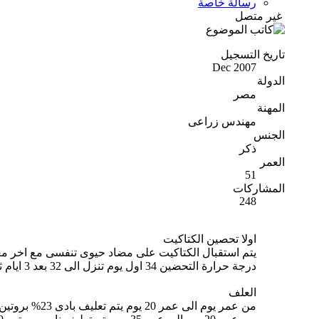
رسالة خاصة
غير متصل
تاريخ التسجيل
Dec 2007
الدولة
مصر
المهنة
مهندس زراعى
الجنس
ذكر
العمر
51
المشاركات
248
اولا تحصين الكتاكيت
يتم استقبال الكتاكيت على مضاد حيوى تنفسى مع اخر م
درجة حرارة التحضين 34 اول يوم تنزل الى 32 بعد 3 ايام ثم تنزل كل اسبوع بمعدل 1 الى 2 درجة مئوية
العلف
من عمر يوم الى عمر 20 يوم يتم تعليف بادى 23% بروتين او 21 % بروتين