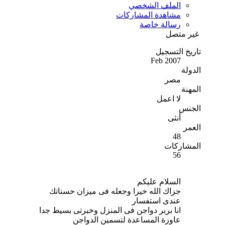
الملف الشخصي
مشاهدة المشاركات
رسالة خاصة
غير متصل
تاريخ التسجيل
Feb 2007
الدولة
مصر
المهنة
لا اعمل
الجنس
أنثى
العمر
48
المشاركات
56
السلام عليكم
جزاك الله خيرا وجعله فى ميزان حسناتك
عندى استفسار
انا بربر دواجن فى المنزل وخبرتى بسيط جدا
عاوزة المساعدة لتسمين الدواجن