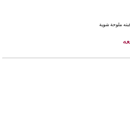
بته ملوحة شوية
عه