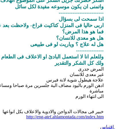
اشكر حضرتك جزيل الشكر على الموضوع الهادف و
واتمنى ان يكون موسوعه مفيدة لكل سائل
--------------------------
اذا سمحت لى بسؤال
اربى حاليا فى المنزل كتاكيت فراخ- ولاحظت بعد ع
فما هو هذا المرض؟
هل هو معدى للانسان؟
هل له علاج ؟ وياريت لو فى طبيعى
----------------
وللعلم انا لا استعمل البادئ او الاعلاف فى الطعام
ولك كل الشكر والتقدير
المرض جدرى
غير معدى للانسان
علاجة هيطول شوية لانة فيرس
ادهن الورم باليود مضاف الية جلسرين مرة صباحا ومساء ا
مباشرة
الى انتهاء الورم
خبير فى مجالات الدواجن والادوية والاعلاف بكل انواعها
http://eng-atef.ahlamontada.com/index.htm
اقتباس