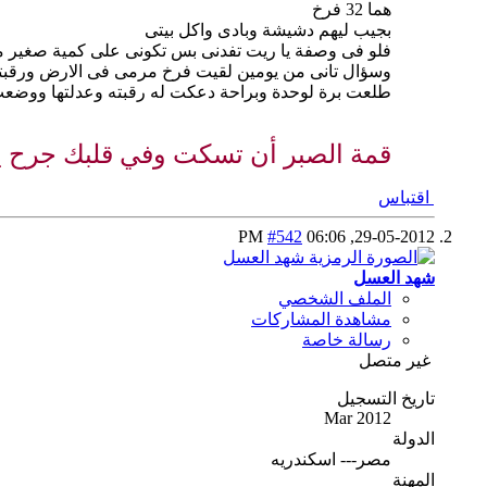
هما 32 فرخ
بجيب ليهم دشيشة وبادى واكل بيتى
فلو فى وصفة يا ريت تفدنى بس تكونى على كمية صغير مثلا على 5 ك ذرة 
وسؤال تانى من يومين لقيت فرخ مرمى فى الارض ورقبته
طلعت برة لوحدة وبراحة دعكت له رقبته وعدلتها ووضعت 
قمة الصبر أن تسكت وفي قلبك جرح يت
اقتباس
#542
06:06 PM
29-05-2012,
شهد العسل
الملف الشخصي
مشاهدة المشاركات
رسالة خاصة
غير متصل
تاريخ التسجيل
Mar 2012
الدولة
مصر--- اسكندريه
المهنة