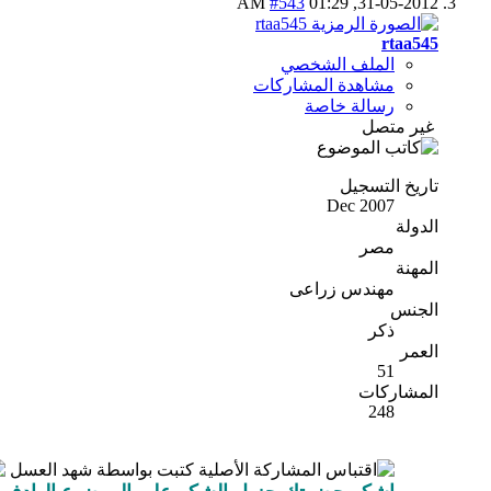
#543
01:29 AM
31-05-2012,
rtaa545
الملف الشخصي
مشاهدة المشاركات
رسالة خاصة
غير متصل
تاريخ التسجيل
Dec 2007
الدولة
مصر
المهنة
مهندس زراعى
الجنس
ذكر
العمر
51
المشاركات
248
المشاركة الأصلية كتبت بواسطة شهد العسل