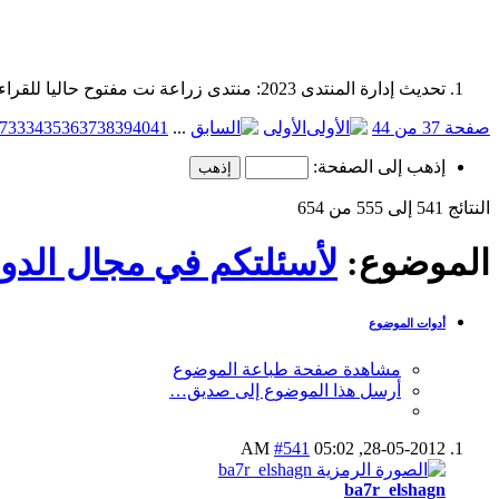
تحديث إدارة المنتدى 2023: منتدى زراعة نت مفتوح حاليا للقراءة فقط، ولا يقبل مشاركات جديدة. يمكنكم استخدام الشريط الظاهر أعلاه للبحث في كافة مواضيع المدوّنة والمنتدى.
صفحة 37 من 44
الأولى
...
41
40
39
38
37
36
35
34
33
7
إذهب إلى الصفحة:
النتائج 541 إلى 555 من 654
الموضوع:
لأسئلتكم في مجال الدوا
أدوات الموضوع
مشاهدة صفحة طباعة الموضوع
أرسل هذا الموضوع إلى صديق…
#541
05:02 AM
28-05-2012,
ba7r_elshagn