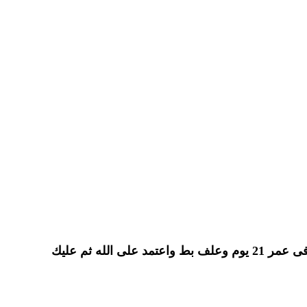
ارغب اخى فى تربية البط ولانى جديد فى الموضوع ارجو منك المساعدة فى تحديد افضل مكان لشراء بط مسكوفى عمر 21 يوم وعلف بط واعتمد على الله ثم عليك