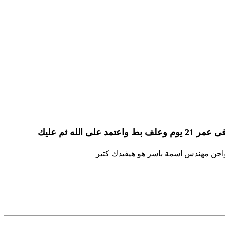
ارغب اخى فى تربية البط ولانى جديد فى الموضوع ارجو منك المساعدة فى تحديد افضل مكان لشراء بط مسكوفى عمر 21 يوم وعلف بط واعتمد على الله ثم عليك
اجن مهندس اسمة باسر هو هيفيدك كتير