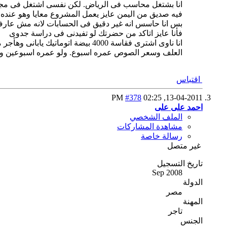
انا بشتغل محاسب فى الرياض. لكن نفسى اشتغل فى مج
فيه صديق من اليمن عايز يعمل المشروع معايا وهو عنده 
بس انا حاسس انه غير دقيق فى الحسابات لانه مش عارف
فأنا عايز اتاكد من حضرتك لو تفيدنى فى دراسة جدوى
العلف وسعر الصوص عمره اسبوع. ولو عمره اسبوعين ولو شهر ولو 45 يوم. وهل المشروع مربح هنا فى السعودية و
اقتباس
#378
02:25 PM
13-04-2011,
احمد على على
الملف الشخصي
مشاهدة المشاركات
رسالة خاصة
غير متصل
تاريخ التسجيل
Sep 2008
الدولة
مصر
المهنة
تاجر
الجنس