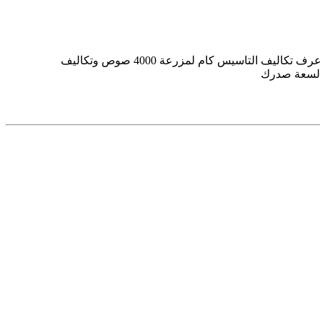
انا ناوى اشترى فقاسة 4000 بيضة اتوماتيك يابانى وهأجر مكان ب14000 ريال فى السنة المكان فاضى يعنى لسه هأسس . عايز اعرف تكاليف التاسيس كام لمزرعة 4000 صوص وتكاليف