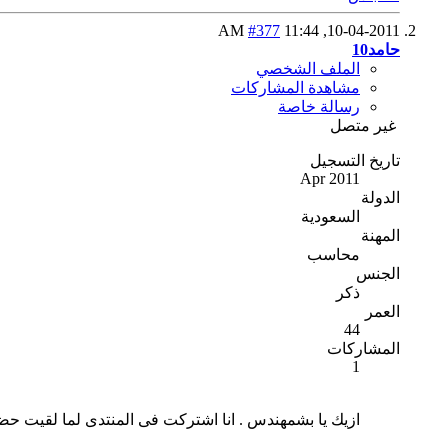
#377
11:44 AM
10-04-2011,
حامد10
الملف الشخصي
مشاهدة المشاركات
رسالة خاصة
غير متصل
تاريخ التسجيل
Apr 2011
الدولة
السعودية
المهنة
محاسب
الجنس
ذكر
العمر
44
المشاركات
1
ازيك يا بشمهندس . انا اشتركت فى المنتدى لما لقيت حض