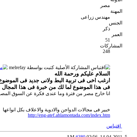
مصر
المهنة
مهندس زراعى
الجنس
ذكر
العمر
51
المشاركات
248
المشاركة الأصلية كتبت بواسطة melrefay
السلام عليكم ورحمة الله
فى هذا الموضوع لما لك من خبرة فى هذا المجال 
انا خارج مصر من فترة وما عندى فكرة عن السوق المص
خبير فى مجالات الدواجن والادوية والاعلاف بكل انواعها
http://eng-atef.ahlamontada.com/index.htm
اقتباس
#380
02:56 AM
14-04-2011,