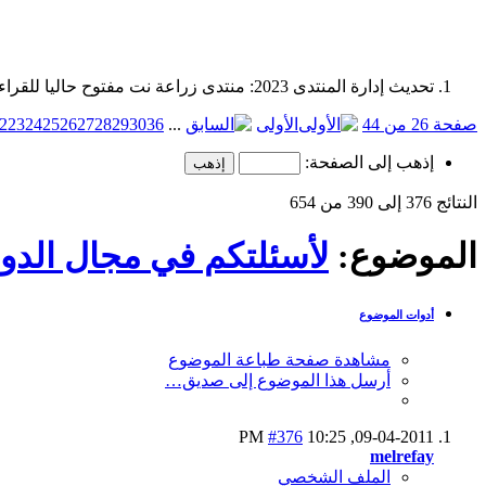
تحديث إدارة المنتدى 2023: منتدى زراعة نت مفتوح حاليا للقراءة فقط، ولا يقبل مشاركات جديدة. يمكنكم استخدام الشريط الظاهر أعلاه للبحث في كافة مواضيع المدوّنة والمنتدى.
صفحة 26 من 44
الأولى
...
36
30
29
28
27
26
25
24
23
2
إذهب إلى الصفحة:
النتائج 376 إلى 390 من 654
الموضوع:
لأسئلتكم في مجال الدوا
أدوات الموضوع
مشاهدة صفحة طباعة الموضوع
أرسل هذا الموضوع إلى صديق…
#376
10:25 PM
09-04-2011,
melrefay
الملف الشخصي