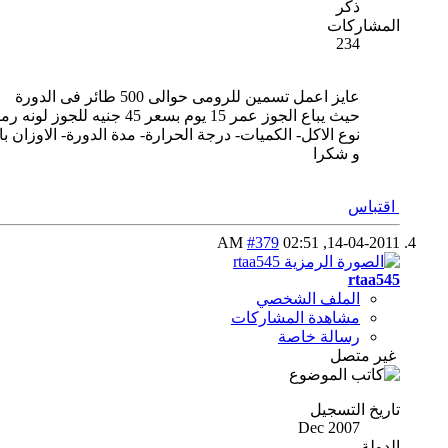
ذكر
المشاركات
234
عايز اعمل تسمين للرومى حوالى 500 طائر فى الدورة
حيث يباع الجوز عمر 15 يوم بسعر 45 جنيه للجوز لونه رمادى عايز معلومات شاملة عنه
نوع الاكل- الكميات- درجة الحرارة- مدة الدورة- الاوزان 
و شكرا
اقتباس
#379
02:51 AM
14-04-2011,
rtaa545
الملف الشخصي
مشاهدة المشاركات
رسالة خاصة
غير متصل
تاريخ التسجيل
Dec 2007
الدولة