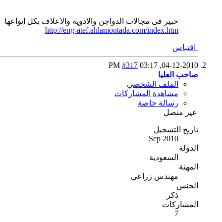
خبير فى مجالات الدواجن والادوية والاعلاف بكل انواعها
http://eng-atef.ahlamontada.com/index.htm
اقتباس
#317
03:17 PM
04-12-2010,
صاحب العليا
الملف الشخصي
مشاهدة المشاركات
رسالة خاصة
غير متصل
تاريخ التسجيل
Sep 2010
الدولة
السعودية
المهنة
مهندس زراعي
الجنس
ذكر
المشاركات
7