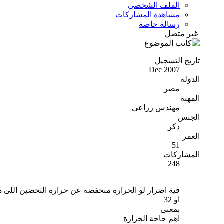
الملف الشخصي
مشاهدة المشاركات
رسالة خاصة
غير متصل
تاريخ التسجيل
Dec 2007
الدولة
مصر
المهنة
مهندس زراعى
الجنس
ذكر
العمر
51
المشاركات
248
فية اضرار لو الحرارة منخفضة عن حرارة التحضين اللى هو 
او 32
بمعنى
اهم حاجة الحرارة