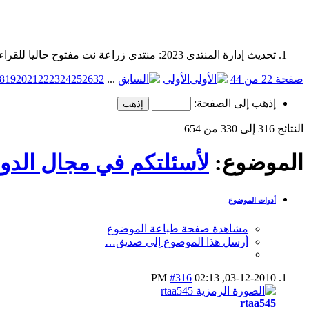
تحديث إدارة المنتدى 2023: منتدى زراعة نت مفتوح حاليا للقراءة فقط، ولا يقبل مشاركات جديدة. يمكنكم استخدام الشريط الظاهر أعلاه للبحث في كافة مواضيع المدوّنة والمنتدى.
صفحة 22 من 44
الأولى
...
32
26
25
24
23
22
21
20
19
8
إذهب إلى الصفحة:
النتائج 316 إلى 330 من 654
الموضوع:
لأسئلتكم في مجال الدوا
أدوات الموضوع
مشاهدة صفحة طباعة الموضوع
أرسل هذا الموضوع إلى صديق…
#316
02:13 PM
03-12-2010,
rtaa545