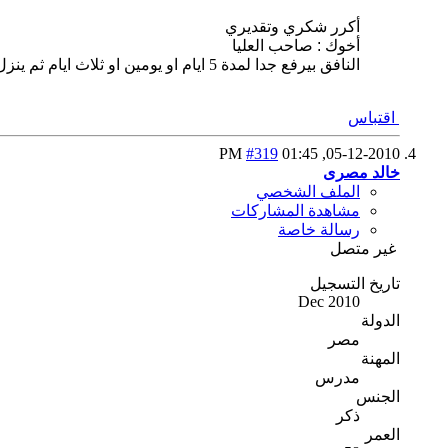
أكرر شكري وتقديري
أخوك : صاحب العليا
النافق بيرفع جدا لمدة 5 ايام او يومين او ثلاث ايام ثم ينزل تدريجى بس نزولة دا حسب المعاملات اللى انت هتنزلها
اقتباس
#319
01:45 PM
05-12-2010,
خالد مصرى
الملف الشخصي
مشاهدة المشاركات
رسالة خاصة
غير متصل
تاريخ التسجيل
Dec 2010
الدولة
مصر
المهنة
مدرس
الجنس
ذكر
العمر