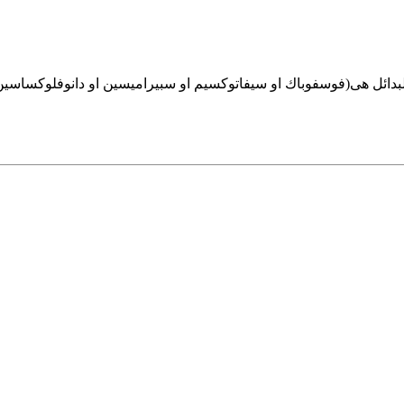
ائل هى(فوسفوباك او سيفاتوكسيم او سبيراميسين او دانوفلوكساسين او