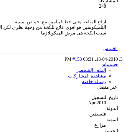
المشاركات
248
ارفع المناعة يعنى حط فيتامين مع احماض امينية
التلميكوسين هو اقوى علاج للكخة من وجهة نظرى لكن البد
سبب الكخة هى مرض الميكوبلازما
اقتباس
#153
03:31 PM
18-04-2010,
حسسام
الملف الشخصي
مشاهدة المشاركات
رسالة خاصة
غير متصل
تاريخ التسجيل
Apr 2010
الدولة
فلسطين
المهنة
مزارع
الجنس