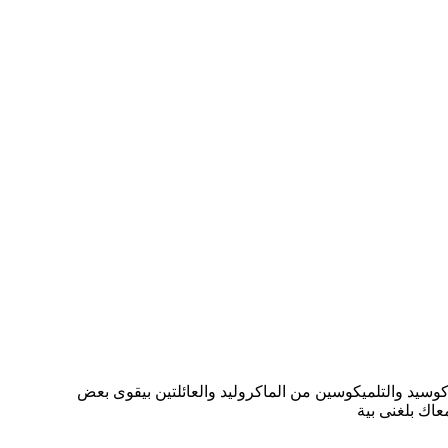
وكوسيد والتلميكوسين من الماكروليد والعائلتين بيقوى بعض
عاك بلغنى بية