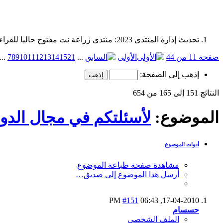
تحديث إدارة المنتدى 2023: منتدى زراعة نت مفتوح حاليا للقراءة فقط، ولا يقبل مشاركات جديدة. يمكنكم استخدام الشريط الظاهر أعلاه للبحث في كافة مواضيع المدوّنة والمنتدى.
صفحة 11 من 44
الأولى
...
21
15
14
13
12
11
10
9
8
7
...
إذهب إلى الصفحة:
النتائج 151 إلى 165 من 654
الموضوع:
لأسئلتكم في مجال الدوا
أدوات الموضوع
مشاهدة صفحة طباعة الموضوع
أرسل هذا الموضوع إلى صديق…
#151
06:43 PM
17-04-2010,
حسسام
الملف الشخصي