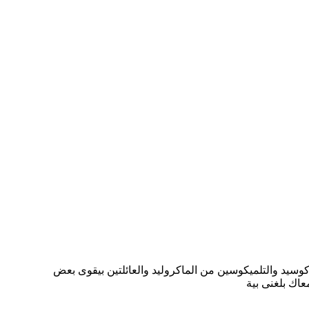
وكوسيد والتلميكوسين من الماكروليد والعائلتين بيقوى بعض
عاك بلغنى بية