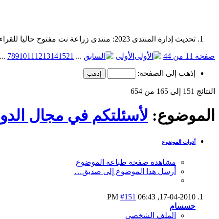
تحديث إدارة المنتدى 2023: منتدى زراعة نت مفتوح حاليا للقراءة فقط، ولا يقبل مشاركات جديدة. يمكنكم استخدام الشريط الظاهر أعلاه للبحث في كافة مواضيع المدوّنة والمنتدى.
صفحة 11 من 44
الأولى
...
21
15
14
13
12
11
10
9
8
7
...
إذهب إلى الصفحة:
النتائج 151 إلى 165 من 654
الموضوع:
لأسئلتكم في مجال الدوا
أدوات الموضوع
مشاهدة صفحة طباعة الموضوع
أرسل هذا الموضوع إلى صديق…
#151
06:43 PM
17-04-2010,
حسسام
الملف الشخصي