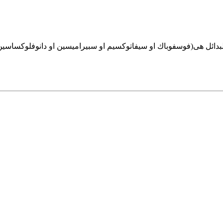
ائل هى(فوسفوباك او سيفاتوكسيم او سبيراميسين او دانوفلوكساسين او