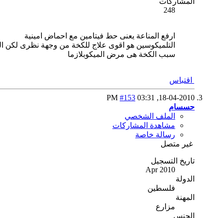
المشاركات
248
ارفع المناعة يعنى حط فيتامين مع احماض امينية
التلميكوسين هو اقوى علاج للكخة من وجهة نظرى لكن البد
سبب الكخة هى مرض الميكوبلازما
اقتباس
#153
03:31 PM
18-04-2010,
حسسام
الملف الشخصي
مشاهدة المشاركات
رسالة خاصة
غير متصل
تاريخ التسجيل
Apr 2010
الدولة
فلسطين
المهنة
مزارع
الجنس