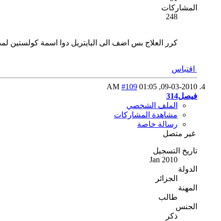
المشاركات
248
كرر العلاج بس اضف الى البايتريل دوا اسمة كولستين لمدة 5 ايام بس حافظ على درجة حرارة لا تقل عن 32 
اقتباس
#109
01:05 AM
09-03-2010,
فيصل314
الملف الشخصي
مشاهدة المشاركات
رسالة خاصة
غير متصل
تاريخ التسجيل
Jan 2010
الدولة
الجزائر
المهنة
طالب
الجنس
ذكر