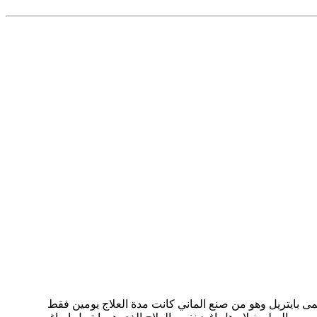
 في النفوق فاعطيتها دواء يسمى بايتريل وهو من صنع الماني كانت مدة العلاج يومين فقط