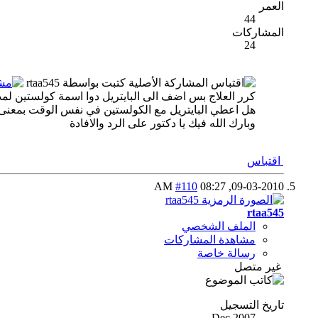
العمر
44
المشاركات
24
المشاركة الأصلية كتبت بواسطة rtaa545
كرر العلاج بس اضف الى البايتريل دوا اسمة كولستين لمدة 5 ايام بس حافظ على درجة حرارة لا تقل عن 32 
هل اعطي البايتريل مع الكولستين في نفس الوقت بمعنى
وبارك الله فيك يا دكتور على الرد والافادة
اقتباس
#110
08:27 AM
09-03-2010,
rtaa545
الملف الشخصي
مشاهدة المشاركات
رسالة خاصة
غير متصل
تاريخ التسجيل
Dec 2007