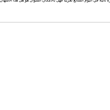
ثم عاودت النفوق مرة ثانية في اليوم السابع تقريبا فهل بالامكان السؤال هو هل هذا