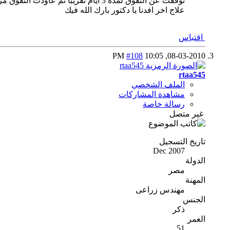
توقفت عن النفوق لمدة 3 ايام تقريبا 
علاج اخر افدنا يا دكتور بارك الله فيك
اقتباس
#108
10:05 PM
08-03-2010,
rtaa545
الملف الشخصي
مشاهدة المشاركات
رسالة خاصة
غير متصل
تاريخ التسجيل
Dec 2007
الدولة
مصر
المهنة
مهندس زراعى
الجنس
ذكر
العمر
51