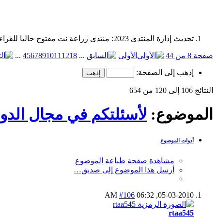
تحديث إدارة المنتدى 2023: منتدى زراعة نت مفتوح حاليا للقراءة فقط، ولا يقبل مشاركات جديدة. يمكنكم استخدام الشريط الظاهر أعلاه للبحث في كافة مواضيع المدوّنة والمنتدى.
صفحة 8 من 44
الأولى
...
18
12
11
10
9
8
7
6
5
4
...
إذهب إلى الصفحة:
النتائج 106 إلى 120 من 654
الموضوع:
لأسئلتكم في مجال الدوا
أدوات الموضوع
مشاهدة صفحة طباعة الموضوع
أرسل هذا الموضوع إلى صديق…
#106
06:32 AM
05-03-2010,
rtaa545