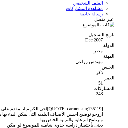
الملف الشخصي
مشاهدة المشاركات
رسالة خاصة
غير متصل
تاريخ التسجيل
Dec 2007
الدولة
مصر
المهنة
مهندس زراعى
الجنس
ذكر
العمر
51
المشاركات
248
[QUOTE=carmonsun;135119]احى الكريم انا مقدم على مشروع انتاج البيض البلدى
اروجو توضيح احسن الأصناف البلديه التى يمكن البدء بها
وبرنامج الرعايه والتربيه الخاص بها
يعنى بأختصار دراسه جدوى شامله للموضوع لو امكن