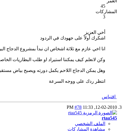
العمر
45
المشاركات
3
أخي العزيز
اشكرك أولاً على جهودك في الردود
انا اخي عازم مع ثلاثة اشخاص ان نبدأ بمشروع الدجاج الب
وكن لانعلم كيف يمكننا استيراد او طلب البطاريات الخاص
وهل يمكن الدجاج اللاحم يكمل دورته ويصبح بياض مستقبل
انتظر ردك على ووجه السرعة
اقتباس
#78
11:33 PM
12-02-2010,
rtaa545
الملف الشخصي
مشاهدة المشاركات