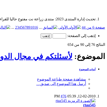
تحديث إدارة المنتدى 2023: منتدى زراعة نت مفتوح حاليا للقراءة فقط، ولا يقبل مشاركات جديدة. يمكنكم استخدام الشريط الظاهر أعلاه للبحث في كافة مواضيع المدوّنة والمنتدى.
صفحة 6 من 44
الأولى
...
16
10
9
8
7
6
5
4
3
2
...
إذهب إلى الصفحة:
النتائج 76 إلى 90 من 654
الموضوع:
لأسئلتكم في مجال الدوا
أدوات الموضوع
مشاهدة صفحة طباعة الموضوع
أرسل هذا الموضوع إلى صديق…
#76
05:39 PM
12-02-2010,
rtaa545