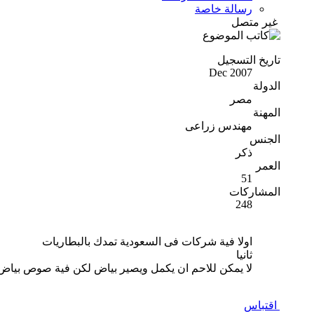
رسالة خاصة
غير متصل
تاريخ التسجيل
Dec 2007
الدولة
مصر
المهنة
مهندس زراعى
الجنس
ذكر
العمر
51
المشاركات
248
اولا فية شركات فى السعودية تمدك بالبطاريات
ثانيا
لا يمكن للاحم ان يكمل ويصير بياض لكن فية صوص بياض خ
اقتباس