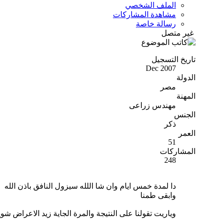
الملف الشخصي
مشاهدة المشاركات
رسالة خاصة
غير متصل
تاريخ التسجيل
Dec 2007
الدولة
مصر
المهنة
مهندس زراعى
الجنس
ذكر
العمر
51
المشاركات
248
دا لمدة خمس ايام وان شا اللله سيزول النافق باذن الله
وابقى طمنا
وياريت تقولنا على النتيجة والمرة الجاية زيد الاعراض شوي