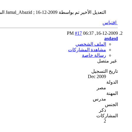
التعديل الأخير تم بواسطة Jamal_Abazid ; 16-12-2009 الساعة
اقتباس
#17
06:37 PM
16-12-2009,
asdasd
الملف الشخصي
مشاهدة المشاركات
رسالة خاصة
غير متصل
تاريخ التسجيل
Dec 2009
الدولة
مصر
المهنة
مدرس
الجنس
ذكر
المشاركات
2