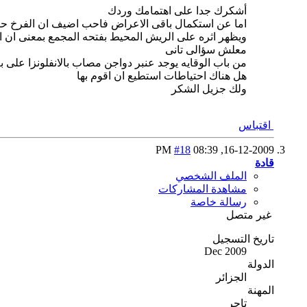
أشكرك جدا على اهتمامك وردك
اما عن استكمال باقى الاعراض فاحب اضيف ان الفرخ حال
ويظهر اثره على الريش المحيط بفتحه المجمع بمعنى ان ا
معلش سؤالى تانى
من باب الوقايه يوجد عنبر دواجن مصاب بالانفلونزا على بعد 100متر من عن
هل هناك احتياطات استطيع ان اقوم بها
ولك جزيل الشكر
اقتباس
#18
08:39 PM
16-12-2009,
قادة
الملف الشخصي
مشاهدة المشاركات
رسالة خاصة
غير متصل
تاريخ التسجيل
Dec 2009
الدولة
الجزائر
المهنة
تاجر