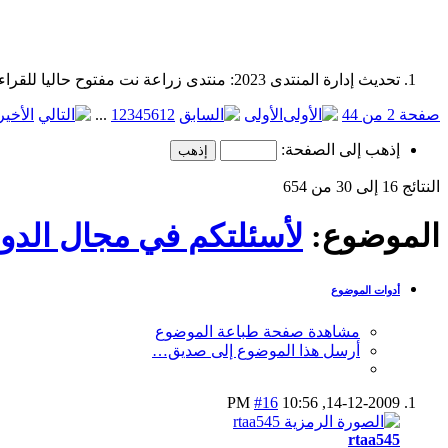
تحديث إدارة المنتدى 2023: منتدى زراعة نت مفتوح حاليا للقراءة فقط، ولا يقبل مشاركات جديدة. يمكنكم استخدام الشريط الظاهر أعلاه للبحث في كافة مواضيع المدوّنة والمنتدى.
صفحة 2 من 44
الأولى
12
6
5
4
3
2
1
...
الأخير
إذهب إلى الصفحة:
النتائج 16 إلى 30 من 654
الموضوع:
لأسئلتكم في مجال الدوا
أدوات الموضوع
مشاهدة صفحة طباعة الموضوع
أرسل هذا الموضوع إلى صديق…
#16
10:56 PM
14-12-2009,
rtaa545