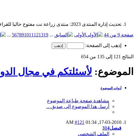
تحديث إدارة المنتدى 2023: منتدى زراعة نت مفتوح حاليا للقراءة فقط، ولا يقبل مشاركات جديدة. يمكنكم استخدام الشريط الظاهر أعلاه للبحث في كافة مواضيع المدوّنة والمنتدى.
صفحة 9 من 44
الأولى
...
19
13
12
11
10
9
8
7
6
5
...
إذهب إلى الصفحة:
النتائج 121 إلى 135 من 654
الموضوع:
لأسئلتكم في مجال الدوا
أدوات الموضوع
مشاهدة صفحة طباعة الموضوع
أرسل هذا الموضوع إلى صديق…
#121
01:34 AM
17-03-2010,
فيصل314
الملف الشخصي