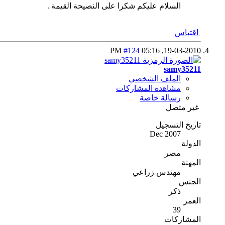
السلام عليكم شكرا على النصيحة القيمة .
اقتباس
#124
05:16 PM
19-03-2010,
samy35211
الملف الشخصي
مشاهدة المشاركات
رسالة خاصة
غير متصل
تاريخ التسجيل
Dec 2007
الدولة
مصر
المهنة
مهندس زراعي
الجنس
ذكر
العمر
39
المشاركات