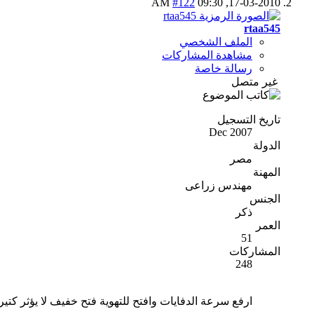
#122
09:30 AM
17-03-2010,
rtaa545
الملف الشخصي
مشاهدة المشاركات
رسالة خاصة
غير متصل
تاريخ التسجيل
Dec 2007
الدولة
مصر
المهنة
مهندس زراعى
الجنس
ذكر
العمر
51
المشاركات
248
ارفع سرعة الدفايات وافتح للتهوية فتح خفيف لا يؤثر كتير