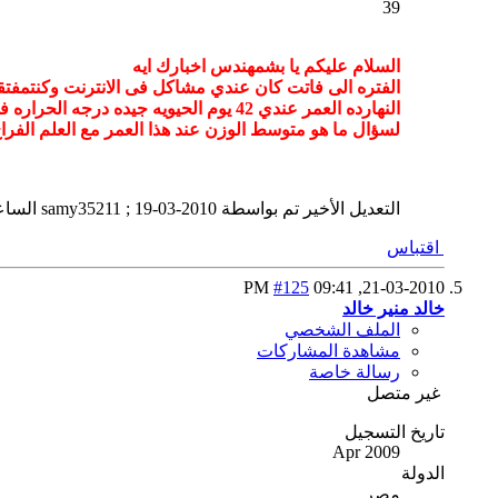
39
السلام عليكم يا بشمهندس اخبارك ايه
الفتره الى فاتت كان عندي مشاكل فى الانترنت وكنتمفتق
النهارده العمر عندي 42 يوم الحيويه جيده درجه الحراره فى الغرفه 25
لسؤال ما هو متوسط الوزن عند هذا العمر مع العلم الفراخ ساس
التعديل الأخير تم بواسطة samy35211 ; 19-03-2010 الساعة
اقتباس
#125
09:41 PM
21-03-2010,
خالد منير خالد
الملف الشخصي
مشاهدة المشاركات
رسالة خاصة
غير متصل
تاريخ التسجيل
Apr 2009
الدولة
مصر