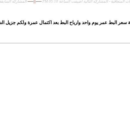
المتعاقبة - المشاركة التالية أضيفت الساعة 05:10 PM
-----||-----
المشاركة السابقة أضي
سعر البط عمر يوم واحد وارباح البط بعد اكتمال عمرة ولكم جزيل ال