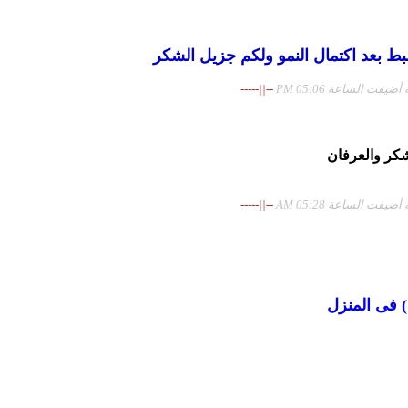
ط بعد اكتمال النمو ولكم جزيل الشكر
فت الساعة 05:06 PM
--||-----
شكر والعرفان
فت الساعة 05:28 AM
--||-----
 فى المنزل