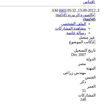
اقتباس
#603
05:32 AM
13-09-2012,
rtaa545
الملف الشخصي
مشاهدة المشاركات
رسالة خاصة
غير متصل
تاريخ التسجيل
Dec 2007
الدولة
مصر
المهنة
مهندس زراعى
الجنس
ذكر
العمر
51
المشاركات
248