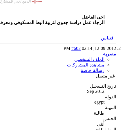
-----||--
الدمج الآلي للمشاركات 
اخى الفاضل
الرجاء عمل دراسة جدوى لتربية البط المسكوفى ومعرفة 
اقتباس
#602
02:14 PM
12-09-2012,
مصرية
الملف الشخصي
مشاهدة المشاركات
رسالة خاصة
غير متصل
تاريخ التسجيل
Sep 2012
الدولة
egypt
المهنة
طالبة
الجنس
أنثى
المشاركات