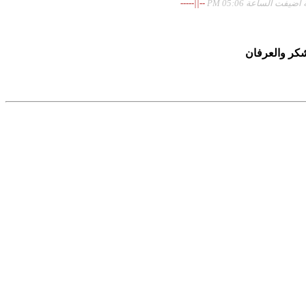
فت الساعة 05:06 PM
--||-----
شكر والعرفان