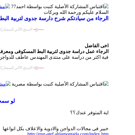
المشاركة الأصلية كتبت بواسطة احمد77
السلام عليكم ورحمة الله وبركات
الرجاء من سيادتكم شرح دارسة جدوى لتربية البط 
-----||--
الدمج الآلي للمشاركات 
اخى الفاضل
الرجاء عمل دراسة جدوى لتربية البط المسكوفى ومعرفة 
فية اكثر من دراسة على منتدى المهندس عاطف للدواجن 
-----||--
الدمج الآلي للمشاركات 
المشاركة الأصلية كتبت بواسطة مصرية
لو سمح
اية المتوفر عندك؟؟
خبير فى مجالات الدواجن والادوية والاعلاف بكل انواعها
http://eng-atef.ahlamontada.com/index.htm