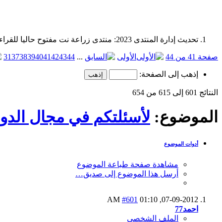
تحديث إدارة المنتدى 2023: منتدى زراعة نت مفتوح حاليا للقراءة فقط، ولا يقبل مشاركات جديدة. يمكنكم استخدام الشريط الظاهر أعلاه للبحث في كافة مواضيع المدوّنة والمنتدى.
صفحة 41 من 44
الأولى
...
44
43
42
41
40
39
38
37
31
إذهب إلى الصفحة:
النتائج 601 إلى 615 من 654
الموضوع:
لأسئلتكم في مجال الدوا
أدوات الموضوع
مشاهدة صفحة طباعة الموضوع
أرسل هذا الموضوع إلى صديق…
#601
01:10 AM
07-09-2012,
احمد77
الملف الشخصي