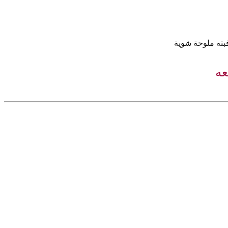
بته ملوحة شوية
عه