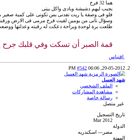
هما 32 فرخ
بجيب ليهم دشيشة وبادى واكل بيتى
فلو فى وصفة يا ريت تفدنى بس تكونى على كمية صغير مثلا على 5 ك ذرة 
وسؤال تانى من يومين لقيت فرخ مرمى فى الارض ورقبته
طلعت برة لوحدة وبراحة دعكت له رقبته وعدلتها ووضعت 
قمة الصبر أن تسكت وفي قلبك جرح يت
اقتباس
#542
06:06 PM
29-05-2012,
شهد العسل
الملف الشخصي
مشاهدة المشاركات
رسالة خاصة
غير متصل
تاريخ التسجيل
Mar 2012
الدولة
مصر--- اسكندريه
المهنة