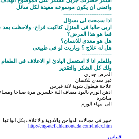
اشكر حضرتك جزيل الشكر على الموضوع الهادف و
واتمنى ان يكون موسوعه مفيدة لكل سائل
--------------------------
اذا سمحت لى بسؤال
اربى حاليا فى المنزل كتاكيت فراخ- ولاحظت بعد ع
فما هو هذا المرض؟
هل هو معدى للانسان؟
هل له علاج ؟ وياريت لو فى طبيعى
----------------
وللعلم انا لا استعمل البادئ او الاعلاف فى الطعام
ولك كل الشكر والتقدير
المرض جدرى
غير معدى للانسان
علاجة هيطول شوية لانة فيرس
ادهن الورم باليود مضاف الية جلسرين مرة صباحا ومساء ا
مباشرة
الى انتهاء الورم
خبير فى مجالات الدواجن والادوية والاعلاف بكل انواعها
http://eng-atef.ahlamontada.com/index.htm
اقتباس