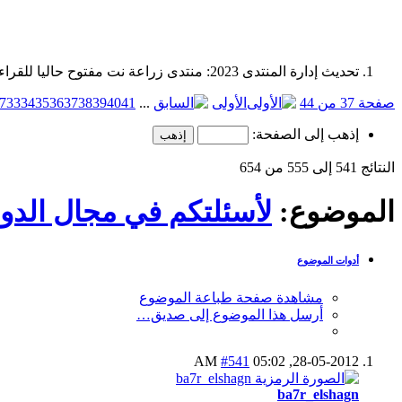
تحديث إدارة المنتدى 2023: منتدى زراعة نت مفتوح حاليا للقراءة فقط، ولا يقبل مشاركات جديدة. يمكنكم استخدام الشريط الظاهر أعلاه للبحث في كافة مواضيع المدوّنة والمنتدى.
صفحة 37 من 44
الأولى
...
41
40
39
38
37
36
35
34
33
7
إذهب إلى الصفحة:
النتائج 541 إلى 555 من 654
الموضوع:
لأسئلتكم في مجال الدوا
أدوات الموضوع
مشاهدة صفحة طباعة الموضوع
أرسل هذا الموضوع إلى صديق…
#541
05:02 AM
28-05-2012,
ba7r_elshagn