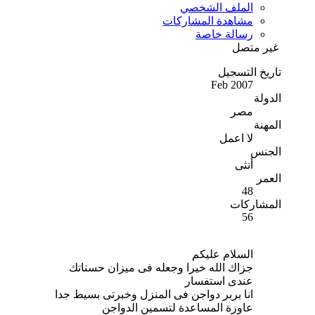
الملف الشخصي
مشاهدة المشاركات
رسالة خاصة
غير متصل
تاريخ التسجيل
Feb 2007
الدولة
مصر
المهنة
لا اعمل
الجنس
أنثى
العمر
48
المشاركات
56
السلام عليكم
جزاك الله خيرا وجعله فى ميزان حسناتك
عندى استفسار
انا بربر دواجن فى المنزل وخبرتى بسيط جدا
عاوزة المساعدة لتسمين الدواجن