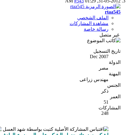
#543
01:29 AM
31-05-2012,
rtaa545
الملف الشخصي
مشاهدة المشاركات
رسالة خاصة
غير متصل
تاريخ التسجيل
Dec 2007
الدولة
مصر
المهنة
مهندس زراعى
الجنس
ذكر
العمر
51
المشاركات
248
المشاركة الأصلية كتبت بواسطة شهد العسل