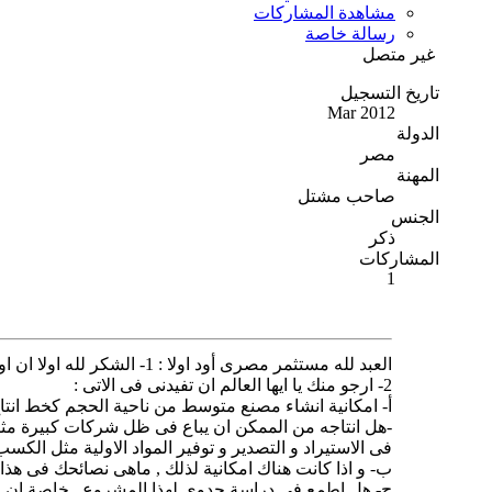
مشاهدة المشاركات
رسالة خاصة
غير متصل
تاريخ التسجيل
Mar 2012
الدولة
مصر
المهنة
صاحب مشتل
الجنس
ذكر
المشاركات
1
العبد لله مستثمر مصرى أود اولا : 1- الشكر لله اولا ان اوجدك الله لتنفع الناس بعلمك و تسهل عليهم بارادة الله .
2- ارجو منك يا ايها العالم ان تفيدنى فى الاتى :
أ- امكانية انشاء مصنع متوسط من ناحية الحجم كخط انتاج 
-هل انتاجه من الممكن ان يباع فى ظل شركات كبيرة مث
فى الاستيراد و التصدير و توفير المواد الاولية مثل الك
ب- و اذا كانت هناك امكانية لذلك , ماهى نصائحك فى هذا 
ج- هل اطمع فى دراسة جدوى لهذا المشروع , خاصة ان ح