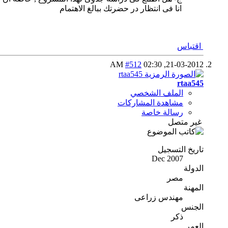
انا فى انتظار در حضرتك ببالغ الاهتمام
اقتباس
#512
02:30 AM
21-03-2012,
rtaa545
الملف الشخصي
مشاهدة المشاركات
رسالة خاصة
غير متصل
تاريخ التسجيل
Dec 2007
الدولة
مصر
المهنة
مهندس زراعى
الجنس
ذكر
العمر