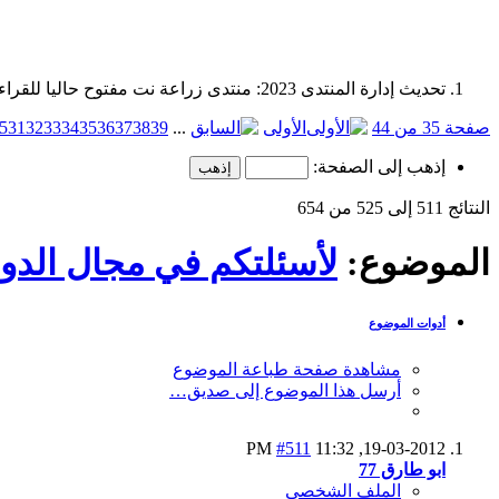
تحديث إدارة المنتدى 2023: منتدى زراعة نت مفتوح حاليا للقراءة فقط، ولا يقبل مشاركات جديدة. يمكنكم استخدام الشريط الظاهر أعلاه للبحث في كافة مواضيع المدوّنة والمنتدى.
صفحة 35 من 44
الأولى
...
39
38
37
36
35
34
33
32
31
5
إذهب إلى الصفحة:
النتائج 511 إلى 525 من 654
الموضوع:
لأسئلتكم في مجال الدوا
أدوات الموضوع
مشاهدة صفحة طباعة الموضوع
أرسل هذا الموضوع إلى صديق…
#511
11:32 PM
19-03-2012,
ابو طارق 77
الملف الشخصي