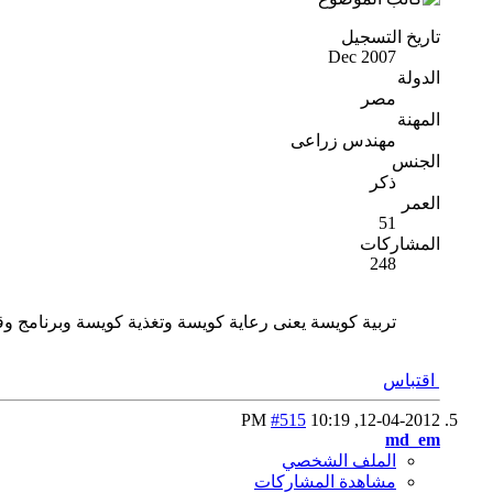
تاريخ التسجيل
Dec 2007
الدولة
مصر
المهنة
مهندس زراعى
الجنس
ذكر
العمر
51
المشاركات
248
تربية كويسة يعنى رعاية كويسة وتغذية كويسة وبرنامج و
اقتباس
#515
10:19 PM
12-04-2012,
md_em
الملف الشخصي
مشاهدة المشاركات