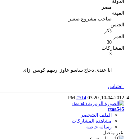
الدولة
مصر
المهنة
صاحب مشروع صغير
الجنس
ذكر
العمر
30
المشاركات
3
انا عندى دجاج ساسو عاوز اربيهم كويس ازاى
اقتباس
#514
03:20 PM
10-04-2012,
rtaa545
الملف الشخصي
مشاهدة المشاركات
رسالة خاصة
غير متصل