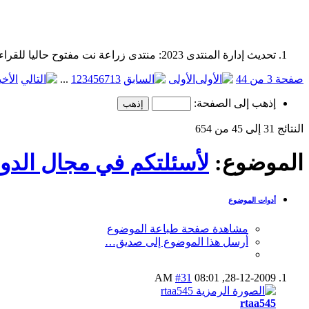
تحديث إدارة المنتدى 2023: منتدى زراعة نت مفتوح حاليا للقراءة فقط، ولا يقبل مشاركات جديدة. يمكنكم استخدام الشريط الظاهر أعلاه للبحث في كافة مواضيع المدوّنة والمنتدى.
صفحة 3 من 44
الأولى
13
7
6
5
4
3
2
1
...
الأخي
إذهب إلى الصفحة:
النتائج 31 إلى 45 من 654
الموضوع:
لأسئلتكم في مجال الدوا
أدوات الموضوع
مشاهدة صفحة طباعة الموضوع
أرسل هذا الموضوع إلى صديق…
#31
08:01 AM
28-12-2009,
rtaa545