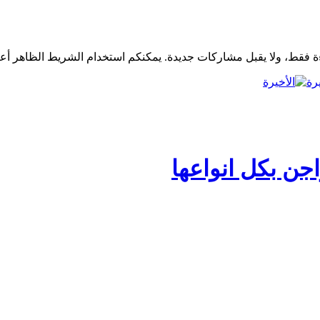
رة
جن بكل انواعها