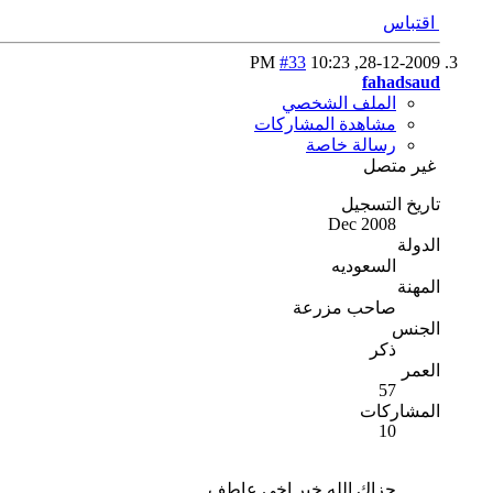
اقتباس
#33
10:23 PM
28-12-2009,
fahadsaud
الملف الشخصي
مشاهدة المشاركات
رسالة خاصة
غير متصل
تاريخ التسجيل
Dec 2008
الدولة
السعوديه
المهنة
صاحب مزرعة
الجنس
ذكر
العمر
57
المشاركات
10
جزاك الله خير اخي عاطف .