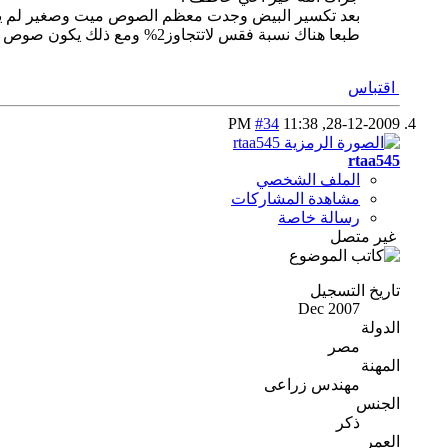
بعد تكسير البيض وجدت معظم الصوص ميت وصغير لم يك
طبعا هناك نسبة فقس لاتتجاوز2% ومع ذلك يكون صوص الرومي مكسح.
اقتباس
#34
11:38 PM
28-12-2009,
rtaa545
الملف الشخصي
مشاهدة المشاركات
رسالة خاصة
غير متصل
تاريخ التسجيل
Dec 2007
الدولة
مصر
المهنة
مهندس زراعى
الجنس
ذكر
العمر