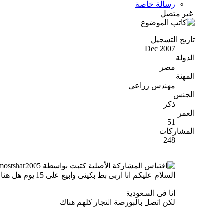
رسالة خاصة
غير متصل
تاريخ التسجيل
Dec 2007
الدولة
مصر
المهنة
مهندس زراعى
الجنس
ذكر
العمر
51
المشاركات
248
المشاركة الأصلية كتبت بواسطة almostshar2005
السلام عليكم انا اربى بط بكينى وابيع على 15 يوم هل هناك من يشترى الكمية كاملة حوالى 2000 فى الدورة؟ انا من الشرقية وشكرا
انا فى السعودية
لكن اتصل بالبورصة التجار كلهم هناك