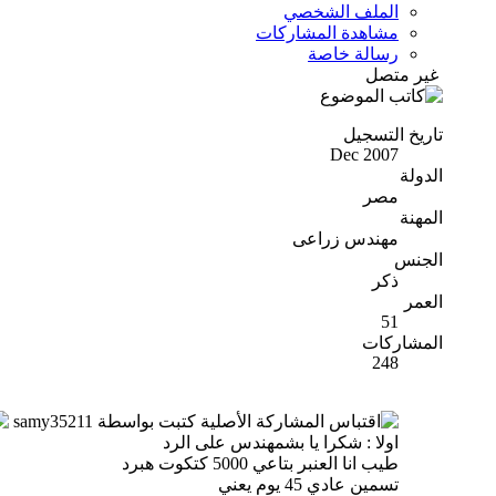
الملف الشخصي
مشاهدة المشاركات
رسالة خاصة
غير متصل
تاريخ التسجيل
Dec 2007
الدولة
مصر
المهنة
مهندس زراعى
الجنس
ذكر
العمر
51
المشاركات
248
المشاركة الأصلية كتبت بواسطة samy35211
اولا : شكرا يا بشمهندس على الرد
طيب انا العنبر بتاعي 5000 كتكوت هبرد
تسمين عادي 45 يوم يعني