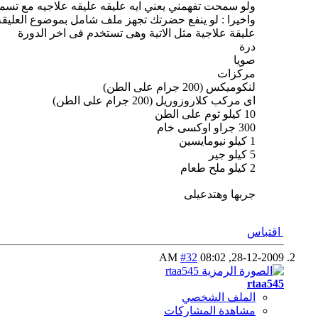
ولو سمحت تفهمني يعني ايه عليقه عليقه علاجيه مع تسم
واخيرا : لو ينفع حضرتك تجهز ملف شامل بموضوع العليق
عليقة علاجية مثل الاتية وهى تستخدم فى اخر الدورة
درة
صويا
مركزات
لنكوميكس (200 جرام على الطن)
اى مركب كلاروزوريل (200 جرام على الطن)
10 كيلو ثوم على الطن
300 جراو اوكسى خام
1 كيلو نيومايسين
5 كيلو جير
2 كيلو ملح طعام
جربها وهتدعيلى
اقتباس
#32
08:02 AM
28-12-2009,
rtaa545
الملف الشخصي
مشاهدة المشاركات