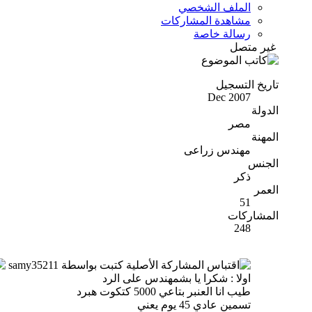
الملف الشخصي
مشاهدة المشاركات
رسالة خاصة
غير متصل
تاريخ التسجيل
Dec 2007
الدولة
مصر
المهنة
مهندس زراعى
الجنس
ذكر
العمر
51
المشاركات
248
المشاركة الأصلية كتبت بواسطة samy35211
اولا : شكرا يا بشمهندس على الرد
طيب انا العنبر بتاعي 5000 كتكوت هبرد
تسمين عادي 45 يوم يعني