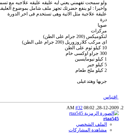
ولو سمحت تفهمني يعني ايه عليقه عليقه علاجيه مع تسم
واخيرا : لو ينفع حضرتك تجهز ملف شامل بموضوع العليق
عليقة علاجية مثل الاتية وهى تستخدم فى اخر الدورة
درة
صويا
مركزات
لنكوميكس (200 جرام على الطن)
اى مركب كلاروزوريل (200 جرام على الطن)
10 كيلو ثوم على الطن
300 جراو اوكسى خام
1 كيلو نيومايسين
5 كيلو جير
2 كيلو ملح طعام
جربها وهتدعيلى
اقتباس
#32
08:02 AM
28-12-2009,
rtaa545
الملف الشخصي
مشاهدة المشاركات