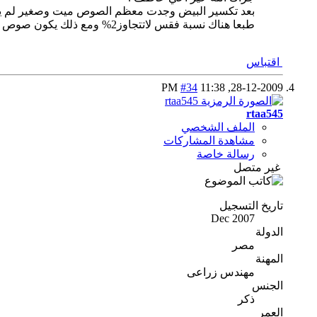
بعد تكسير البيض وجدت معظم الصوص ميت وصغير لم يك
طبعا هناك نسبة فقس لاتتجاوز2% ومع ذلك يكون صوص الرومي مكسح.
اقتباس
#34
11:38 PM
28-12-2009,
rtaa545
الملف الشخصي
مشاهدة المشاركات
رسالة خاصة
غير متصل
تاريخ التسجيل
Dec 2007
الدولة
مصر
المهنة
مهندس زراعى
الجنس
ذكر
العمر