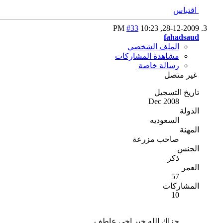
اقتباس
#33
10:23 PM
28-12-2009,
fahadsaud
الملف الشخصي
مشاهدة المشاركات
رسالة خاصة
غير متصل
تاريخ التسجيل
Dec 2008
الدولة
السعوديه
المهنة
صاحب مزرعة
الجنس
ذكر
العمر
57
المشاركات
10
جزاك الله خير اخي عاطف .