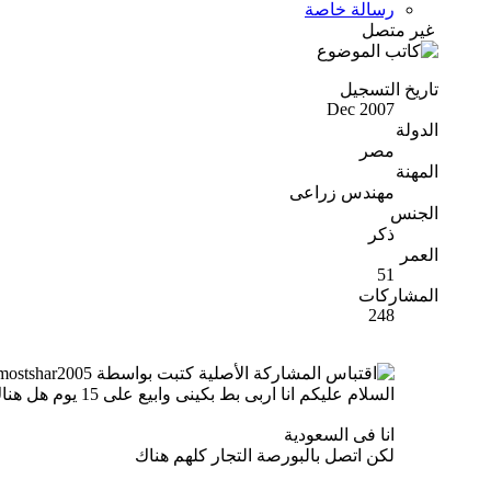
رسالة خاصة
غير متصل
تاريخ التسجيل
Dec 2007
الدولة
مصر
المهنة
مهندس زراعى
الجنس
ذكر
العمر
51
المشاركات
248
المشاركة الأصلية كتبت بواسطة almostshar2005
السلام عليكم انا اربى بط بكينى وابيع على 15 يوم هل هناك من يشترى الكمية كاملة حوالى 2000 فى الدورة؟ انا من الشرقية وشكرا
انا فى السعودية
لكن اتصل بالبورصة التجار كلهم هناك