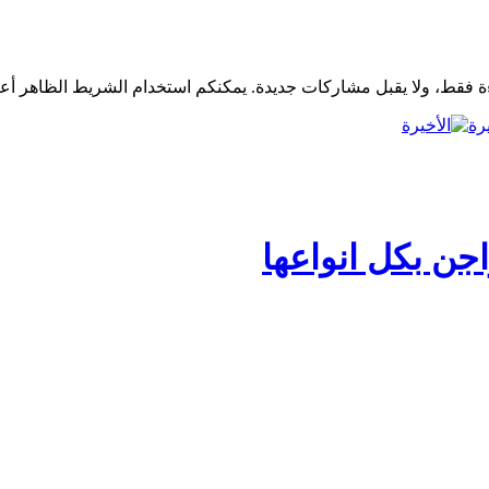
رة
جن بكل انواعها