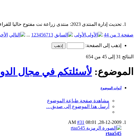
تحديث إدارة المنتدى 2023: منتدى زراعة نت مفتوح حاليا للقراءة فقط، ولا يقبل مشاركات جديدة. يمكنكم استخدام الشريط الظاهر أعلاه للبحث في كافة مواضيع المدوّنة والمنتدى.
صفحة 3 من 44
الأولى
13
7
6
5
4
3
2
1
...
الأخي
إذهب إلى الصفحة:
النتائج 31 إلى 45 من 654
الموضوع:
لأسئلتكم في مجال الدوا
أدوات الموضوع
مشاهدة صفحة طباعة الموضوع
أرسل هذا الموضوع إلى صديق…
#31
08:01 AM
28-12-2009,
rtaa545