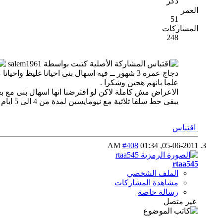
ذكر
العمر
51
المشاركات
248
المشاركة الأصلية كتبت بواسطة salem1961
دجاج عمرة 3 شهور ــ فيه اسهال بنى احيانا غليظ واحيانا مائى ـ الوزن خفيف لايتعدى 750 جم والبعض أقل
علما بانهم هجين وشكرا .
الاعراض مش كاملة لاكن لو افترضنا انها اسهال بنى مع
يبقى حط سلفا ثلاثية مع نيومايسين لمدة من 4 الى 5 ايام متتالية
اقتباس
#408
01:34 AM
05-06-2011,
rtaa545
الملف الشخصي
مشاهدة المشاركات
رسالة خاصة
غير متصل