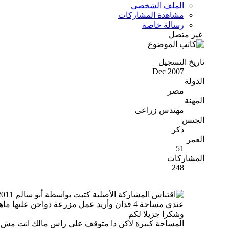
الملف الشخصي
مشاهدة المشاركات
رسالة خاصة
غير متصل
تاريخ التسجيل
Dec 2007
الدولة
مصر
المهنة
مهندس زراعى
الجنس
ذكر
العمر
51
المشاركات
248
المشاركة الأصلية كتبت بواسطة أبو سالم 2011
عندي مساحة 4 فدان وأريد عمل مزرعة دواجن عليها ماهو عدد العنابر المناسب لهذه المساحة ؟
وشكرا جزيلا لكم
المساحة كبيرة لاكن دا متوقف على راس مالك انت مش