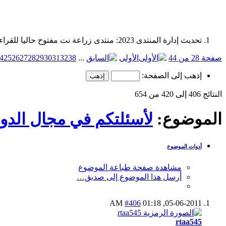
تحديث إدارة المنتدى 2023: منتدى زراعة نت مفتوح حاليا للقراءة فقط، ولا يقبل مشاركات جديدة. يمكنكم استخدام الشريط الظاهر أعلاه للبحث في كافة مواضيع المدوّنة والمنتدى.
صفحة 28 من 44
الأولى
...
38
32
31
30
29
28
27
26
25
4
إذهب إلى الصفحة:
النتائج 406 إلى 420 من 654
الموضوع:
لأسئلتكم في مجال الدوا
أدوات الموضوع
مشاهدة صفحة طباعة الموضوع
أرسل هذا الموضوع إلى صديق…
#406
01:18 AM
05-06-2011,
rtaa545