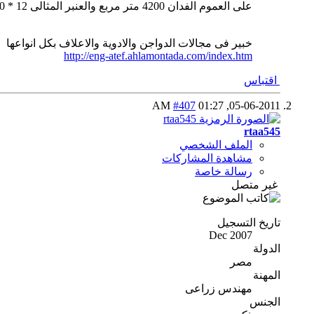
على العموم الفدان 4200 متر مربع والعنبر المثالى 12 * 100 يعنى 1200متر مربع مانت قيس الباقى بقى
خبير فى مجالات الدواجن والادوية والاعلاف بكل انواعها
http://eng-atef.ahlamontada.com/index.htm
اقتباس
#407
01:27 AM
05-06-2011,
rtaa545
الملف الشخصي
مشاهدة المشاركات
رسالة خاصة
غير متصل
تاريخ التسجيل
Dec 2007
الدولة
مصر
المهنة
مهندس زراعى
الجنس