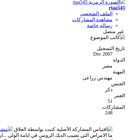
rtaa545
الملف الشخصي
مشاهدة المشاركات
رسالة خاصة
غير متصل
تاريخ التسجيل
Dec 2007
الدولة
مصر
المهنة
مهندس زراعى
الجنس
ذكر
العمر
51
المشاركات
248
المشاركة الأصلية كتبت بواسطة العلاق
ما الامراض التي تصيب الديك الرومي في ايامة الولى ...ارج