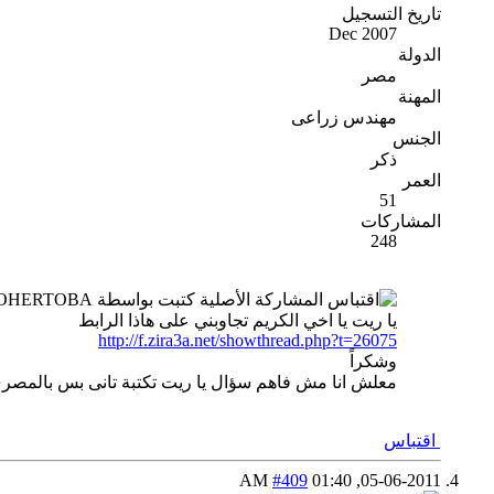
تاريخ التسجيل
Dec 2007
الدولة
مصر
المهنة
مهندس زراعى
الجنس
ذكر
العمر
51
المشاركات
248
المشاركة الأصلية كتبت بواسطة ZOHERTOBA
يا ريت يا اخي الكريم تجاوبني على هاذا الرابط
http://f.zira3a.net/showthread.php?t=26075
وشكراً
معلش انا مش فاهم سؤال يا ريت تكتبة تانى بس بالمصر
اقتباس
#409
01:40 AM
05-06-2011,