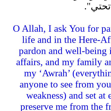
تحتي".
“O Allah, I ask You for p
life and in the Here-Af
pardon and well-being 
affairs, and my family a
my ‘Awrah’ (everythin
anyone to see from you
weakness) and set at 
preserve me from the f