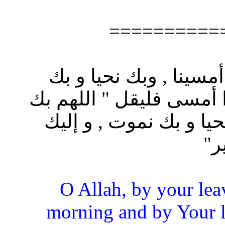
==========
أمسينا , وبك نحيا و بك
ا أمسى فليقل " اللهم بك
حيا و بك نموت , و إليك
ر"
“O Allah, by your le
morning and by Your l