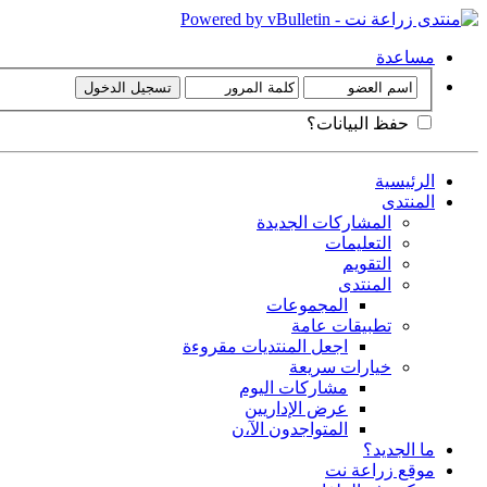
مساعدة
حفظ البيانات؟
الرئيسية
المنتدى
المشاركات الجديدة
التعليمات
التقويم
المنتدى
المجموعات
تطبيقات عامة
اجعل المنتديات مقروءة
خيارات سريعة
مشاركات اليوم
عرض الإداريين
المتواجدون الآ،ن
ما الجديد؟
موقع زراعة نت