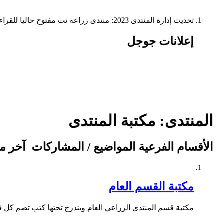
تحديث إدارة المنتدى 2023: منتدى زراعة نت مفتوح حاليا للقراءة فقط، ولا يقبل مشاركات جديدة. يمكنكم استخدام الشريط الظاهر أعلاه للبحث في كافة مواضيع المدوّنة والمنتدى.
إعلانات جوجل
المنتدى:
مكتبة المنتدى
الأقسام الفرعية
المواضيع / المشاركات
آخر م
مكتبة القسم العام
مكتبة قسم المنتدى الزراعي العام ويندرج تحتها كتب تضم كل ف