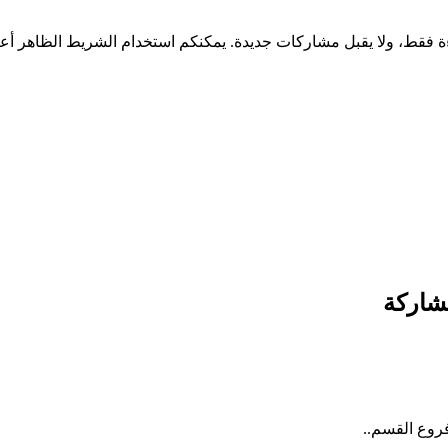
شاركة
روع القسم..