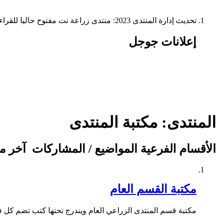
تحديث إدارة المنتدى 2023: منتدى زراعة نت مفتوح حاليا للقراءة فقط، ولا يقبل مشاركات جديدة. يمكنكم استخدام الشريط الظاهر أعلاه للبحث في كافة مواضيع المدوّنة والمنتدى.
إعلانات جوجل
المنتدى:
مكتبة المنتدى
الأقسام الفرعية
المواضيع / المشاركات
آخر م
مكتبة القسم العام
مكتبة قسم المنتدى الزراعي العام ويندرج تحتها كتب تضم كل ف