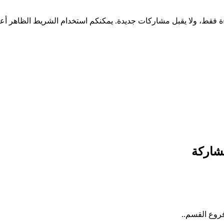
شاركة
روع القسم..