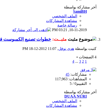
آخر مشاركة بواسطة
SamiBH
الملف الشخصي
مشاهدة المشاركات
رسالة خاصة
03:21 PM
10-11-2019,
مثبــت:
خطوات تصنيع الكمبوست فى
كتبت بواسطة
هدى نوفل
‏, 18-12-2012 11:07 PM
4 الصفحات
•
4
...
3
2
1
مشاركات:
45
المشاهدات: 117,963
التقييم0 / 5
آخر مشاركة بواسطة
DUAA NURI
الملف الشخصي
مشاهدة المشاركات