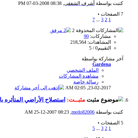
كتبت بواسطة
أشرف الشفقى
‏, 07-03-2008 08:38 PM
7 الصفحات
•
7
...
3
2
1
مشاركات:
90
المشاهدات: 218,564
التقييم0 / 5
آخر مشاركة بواسطة
Gardena
الملف الشخصي
مشاهدة المشاركات
رسالة خاصة
02:05 AM
23-02-2017,
مثبــت:
استصلاح الأراضي المتأثره بال
كتبت بواسطة
medo82006
‏, 25-12-2007 08:23 AM
5 الصفحات
•
5
...
3
2
1