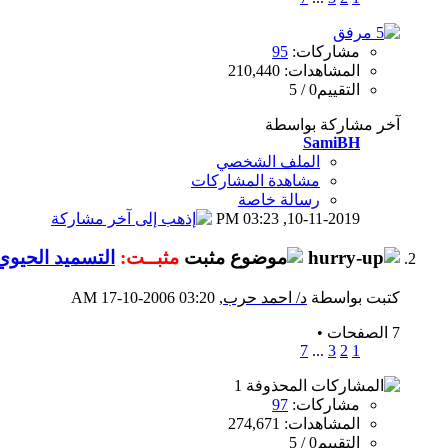
مشاركات:
95
المشاهدات: 210,440
التقييم0 / 5
آخر مشاركة بواسطة
SamiBH
الملف الشخصي
مشاهدة المشاركات
رسالة خاصة
03:23 PM
10-11-2019,
مثبــت:
التسميد الحيوي
كتبت بواسطة
د/ احمد حرب
‏, 17-10-2006 03:20 AM
7 الصفحات
•
7
...
3
2
1
مشاركات:
97
المشاهدات: 274,671
التقييم0 / 5