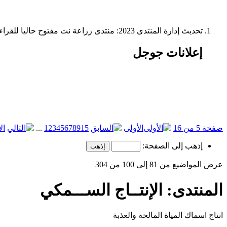
تحديث إدارة المنتدى 2023: منتدى زراعة نت مفتوح حاليا للقراءة فقط، ولا يقبل مشاركات جديدة. يمكنكم استخدام الشريط الظاهر أعلاه للبحث في كافة مواضيع المدوّنة والمنتدى.
إعلانات جوجل
صفحة 5 من 16
الأولى
15
9
8
7
6
5
4
3
2
1
...
ال
إذهب إلى الصفحة:
عرض المواضيع من 81 إلى 100 من 304
المنتدى:
الإنتــاج الســـمكي
انتاج اسماك المياة المالحة والعذبة