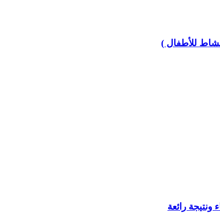
نشاط للأطفال )
 ونتيجة رائعة