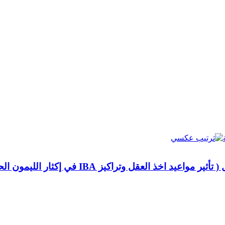
خذ العقل وتراكيز IBA في إكثار الليمون الحلو بالعقل شبه الخشبية)