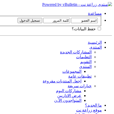
مساعدة
حفظ البيانات؟
الرئيسية
المنتدى
المشاركات الجديدة
التعليمات
التقويم
المنتدى
المجموعات
تطبيقات عامة
اجعل المنتديات مقروءة
خيارات سريعة
مشاركات اليوم
عرض الإداريين
المتواجدون الآ،ن
ما الجديد؟
موقع زراعة نت