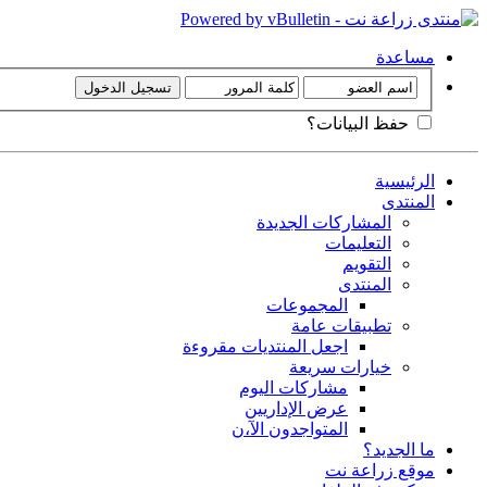
مساعدة
حفظ البيانات؟
الرئيسية
المنتدى
المشاركات الجديدة
التعليمات
التقويم
المنتدى
المجموعات
تطبيقات عامة
اجعل المنتديات مقروءة
خيارات سريعة
مشاركات اليوم
عرض الإداريين
المتواجدون الآ،ن
ما الجديد؟
موقع زراعة نت