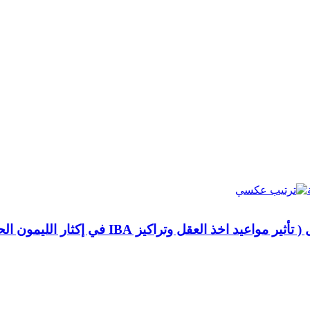
خذ العقل وتراكيز IBA في إكثار الليمون الحلو بالعقل شبه الخشبية)