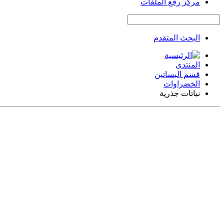
مركز رفع الملفات
البحث المتقدم
المنتدى
قسم البساتين
الخضراوات
نباتات جذرية