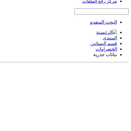
مركز رفع الملفات
البحث المتقدم
المنتدى
قسم البساتين
الخضراوات
نباتات جذرية