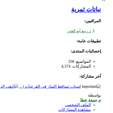
نباتات ثمرية
المراقبين:
د ربيع أبو الخير
تطبيقات عامة:
إحصائيات المنتدى:
المواضيع: 358
المشاركات: 4,374
آخر مشاركة:
اسباب تساقط الثمار فى القرعيات (...
بواسطة
م جمعة عطا
الملف الشخصي
مشاهدة المشاركات