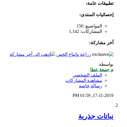
تطبيقات عامة:
إحصائيات المنتدى:
المواضيع: 150
المشاركات: 1,142
آخر مشاركة:
زراعة وانتاج الخس
بواسطة
م جمعة عطا
الملف الشخصي
مشاهدة المشاركات
رسالة خاصة
01:59 PM
17-11-2019,
نباتات جذرية