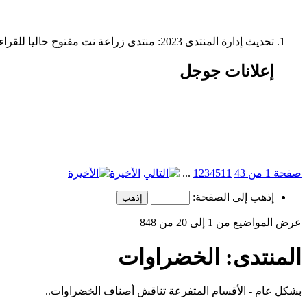
تحديث إدارة المنتدى 2023: منتدى زراعة نت مفتوح حاليا للقراءة فقط، ولا يقبل مشاركات جديدة. يمكنكم استخدام الشريط الظاهر أعلاه للبحث في كافة مواضيع المدوّنة والمنتدى.
إعلانات جوجل
صفحة 1 من 43
11
5
4
3
2
1
...
الأخيرة
إذهب إلى الصفحة:
عرض المواضيع من 1 إلى 20 من 848
المنتدى:
الخضراوات
بشكل عام - الأقسام المتفرعة تناقش أصناف الخضراوات..