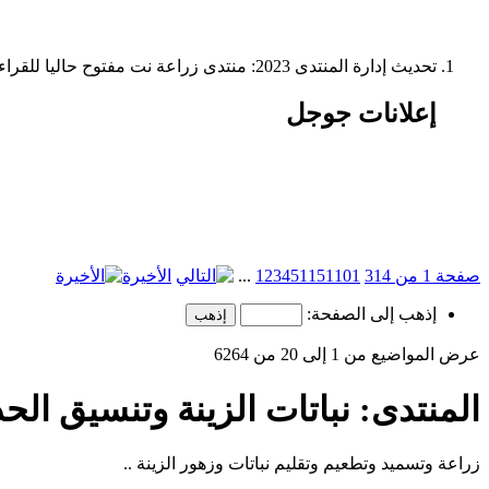
تحديث إدارة المنتدى 2023: منتدى زراعة نت مفتوح حاليا للقراءة فقط، ولا يقبل مشاركات جديدة. يمكنكم استخدام الشريط الظاهر أعلاه للبحث في كافة مواضيع المدوّنة والمنتدى.
إعلانات جوجل
صفحة 1 من 314
101
51
11
5
4
3
2
1
...
الأخيرة
إذهب إلى الصفحة:
عرض المواضيع من 1 إلى 20 من 6264
المنتدى:
نباتات الزينة وتنسيق الح
زراعة وتسميد وتطعيم وتقليم نباتات وزهور الزينة ..