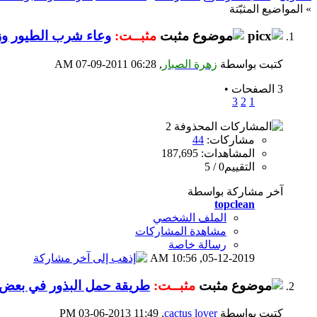
» المواضيع المثبّتة
مثبــت:
وعاء شرب الطيور وز
كتبت بواسطة
زهرة الصبار
‏, 07-09-2011 06:28 AM
3 الصفحات
•
3
2
1
مشاركات:
44
المشاهدات: 187,695
التقييم0 / 5
آخر مشاركة بواسطة
topclean
الملف الشخصي
مشاهدة المشاركات
رسالة خاصة
10:56 AM
05-12-2019,
مثبــت:
طريقة حمل البذور في بعض ا
كتبت بواسطة
cactus lover
‏, 03-06-2013 11:49 PM