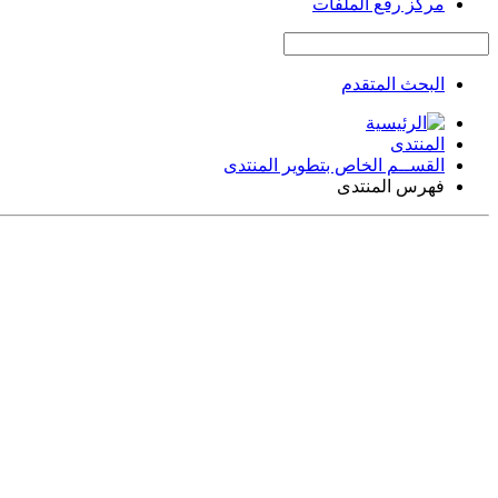
مركز رفع الملفات
البحث المتقدم
المنتدى
القســم الخاص بتطوير المنتدى
فهرس المنتدى