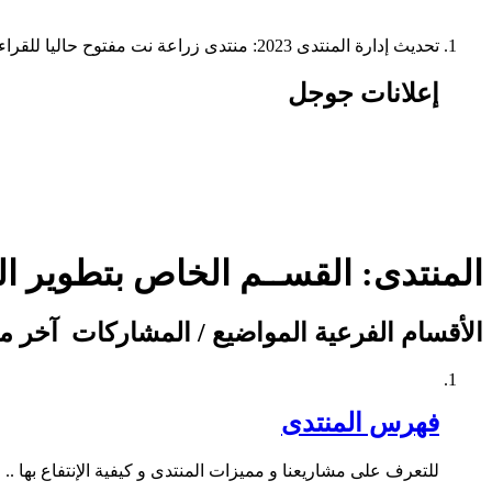
تحديث إدارة المنتدى 2023: منتدى زراعة نت مفتوح حاليا للقراءة فقط، ولا يقبل مشاركات جديدة. يمكنكم استخدام الشريط الظاهر أعلاه للبحث في كافة مواضيع المدوّنة والمنتدى.
إعلانات جوجل
المنتدى:
القســم الخاص بتطوير ال
الأقسام الفرعية
المواضيع / المشاركات
آخر م
فهرس المنتدى
للتعرف على مشاريعنا و مميزات المنتدى و كيفية الإنتفاع بها ..