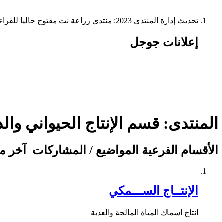
تحديث إدارة المنتدى 2023: منتدى زراعة نت مفتوح حاليا للقراءة فقط، ولا يقبل مشاركات جديدة. يمكنكم استخدام الشريط الظاهر أعلاه للبحث في كافة مواضيع المدوّنة والمنتدى.
إعلانات جوجل
المنتدى:
قسم الإنتاج الحيواني وا
الأقسام الفرعية
المواضيع / المشاركات
آخر م
الإنتــاج الســـمكي
انتاج اسماك المياة المالحة والعذبة