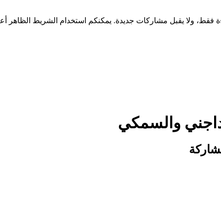
لداجني والسمكي
شاركة