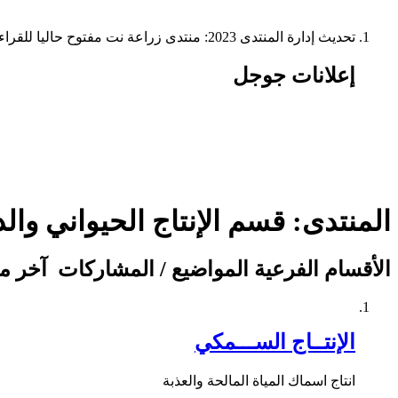
تحديث إدارة المنتدى 2023: منتدى زراعة نت مفتوح حاليا للقراءة فقط، ولا يقبل مشاركات جديدة. يمكنكم استخدام الشريط الظاهر أعلاه للبحث في كافة مواضيع المدوّنة والمنتدى.
إعلانات جوجل
المنتدى:
قسم الإنتاج الحيواني وا
الأقسام الفرعية
المواضيع / المشاركات
آخر م
الإنتــاج الســـمكي
انتاج اسماك المياة المالحة والعذبة