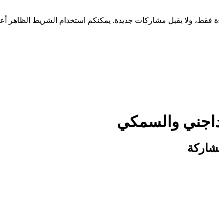
لداجني والسمكي
شاركة