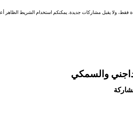
لداجني والسمكي
شاركة