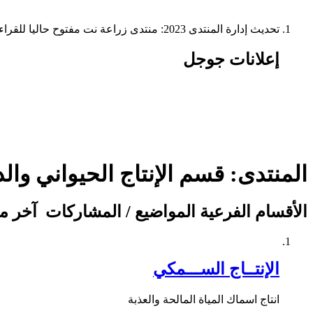
تحديث إدارة المنتدى 2023: منتدى زراعة نت مفتوح حاليا للقراءة فقط، ولا يقبل مشاركات جديدة. يمكنكم استخدام الشريط الظاهر أعلاه للبحث في كافة مواضيع المدوّنة والمنتدى.
إعلانات جوجل
المنتدى:
قسم الإنتاج الحيواني وا
الأقسام الفرعية
المواضيع / المشاركات
آخر م
الإنتــاج الســـمكي
انتاج اسماك المياة المالحة والعذبة