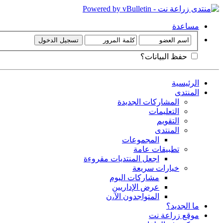
مساعدة
حفظ البيانات؟
الرئيسية
المنتدى
المشاركات الجديدة
التعليمات
التقويم
المنتدى
المجموعات
تطبيقات عامة
اجعل المنتديات مقروءة
خيارات سريعة
مشاركات اليوم
عرض الإداريين
المتواجدون الآ،ن
ما الجديد؟
موقع زراعة نت