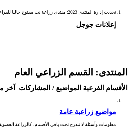
تحديث إدارة المنتدى 2023: منتدى زراعة نت مفتوح حاليا للقراءة فقط، ولا يقبل مشاركات جديدة. يمكنكم استخدام الشريط الظاهر أعلاه للبحث في كافة مواضيع المدوّنة والمنتدى.
إعلانات جوجل
المنتدى:
القسم الزراعي العام
الأقسام الفرعية
المواضيع / المشاركات
آخر م
مواضيع زراعية عامة
معلومات وأسئلة لا تندرج تحت باقي الأقسام، كالزراعة العضوية،