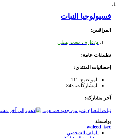
فسيولوجيا النبات
المراقبين:
م/عارف محمد بشلي
تطبيقات عامة:
إحصائيات المنتدى:
المواضيع: 111
المشاركات: 843
آخر مشاركة:
نبات النعناع ينمو من جديد فما هو...
بواسطة
waleed_isec
الملف الشخصي