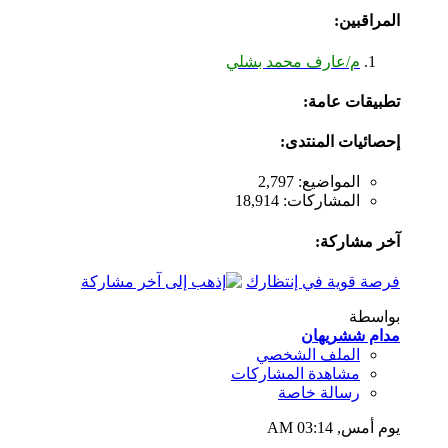
المراقبين:
م/عارف محمد بشلي
تطبيقات عامة:
إحصائيات المنتدى:
المواضيع: 2,797
المشاركات: 18,914
آخر مشاركة:
فرصة قوية في إنتظارك
بواسطة
مدام ششريهان
الملف الشخصي
مشاهدة المشاركات
رسالة خاصة
يوم أمس,
03:14 AM