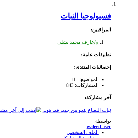
فسيولوجيا النبات
المراقبين:
م/عارف محمد بشلي
تطبيقات عامة:
إحصائيات المنتدى:
المواضيع: 111
المشاركات: 843
آخر مشاركة:
نبات النعناع ينمو من جديد فما هو...
بواسطة
waleed_isec
الملف الشخصي