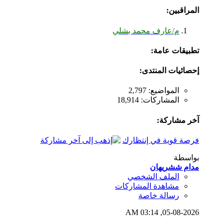
المراقبين:
م/عارف محمد بشلي
تطبيقات عامة:
إحصائيات المنتدى:
المواضيع: 2,797
المشاركات: 18,914
آخر مشاركة:
فرصة قوية في إنتظارك
بواسطة
مدام ششريهان
الملف الشخصي
مشاهدة المشاركات
رسالة خاصة
03:14 AM
05-08-2026,