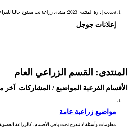
تحديث إدارة المنتدى 2023: منتدى زراعة نت مفتوح حاليا للقراءة فقط، ولا يقبل مشاركات جديدة. يمكنكم استخدام الشريط الظاهر أعلاه للبحث في كافة مواضيع المدوّنة والمنتدى.
إعلانات جوجل
المنتدى:
القسم الزراعي العام
الأقسام الفرعية
المواضيع / المشاركات
آخر م
مواضيع زراعية عامة
معلومات وأسئلة لا تندرج تحت باقي الأقسام، كالزراعة العضوية،