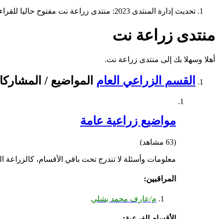
تحديث إدارة المنتدى 2023: منتدى زراعة نت مفتوح حاليا للقراءة فقط، ولا يقبل مشاركات جديدة. يمكنكم استخدام الشريط الظاهر أعلاه للبحث في كافة مواضيع المدوّنة والمنتدى.
منتدى زراعة نت
أهلا وسهلا بك إلى منتدى زراعة نت.
القسم الزراعي العام
المواضيع / المشارك
مواضيع زراعية عامة
(63 مشاهد)
معلومات وأسئلة لا تندرج تحت باقي الأقسام، كالزراعة ال
المراقبين:
م/عارف محمد بشلي
الأقسام الفرعية: