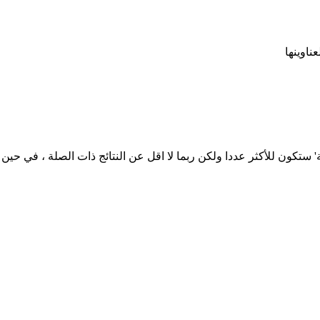
ناوينها
ة' ستكون للأكثر عددا ولكن ربما لا اقل عن النتائج ذات الصلة ، في حي