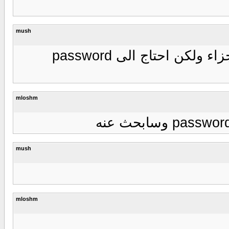
mush
لقد تم تنزيل الملف بسهولة جزاك الله خير الجزاء ولكن احتاج الى password
mloshm
mush
mloshm