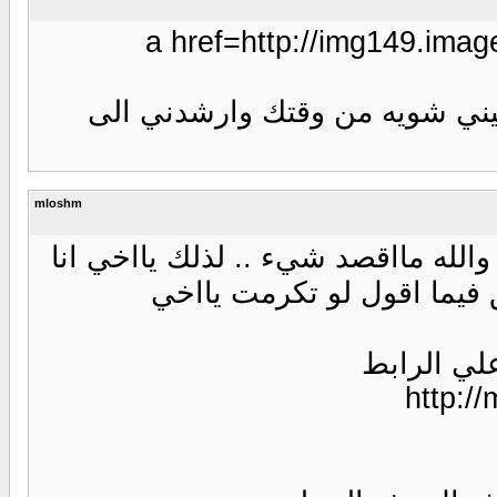
من وقتك وارشدني الى
mloshm
صد شيء .. لذلك يااخي انا
 لو تكرمت يااخي