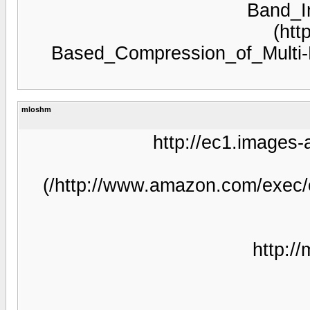
Based_Compression_
mloshm
http://e